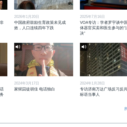
2026年1月20日
2025年7月16日
非
中国政府鼓励生育政策未见成
VOA专访：学者罗宇谈中
效，人口连续四年下跌
体器官买卖和医生参与的“
决”
2024年3月17日
2024年1月28日
话
家狱囚徒胡佳 电话独白
专访济南万达广场反习反
务
标语当事人