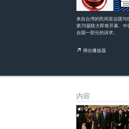
转
VOA今日焦点
非洲
军事
国会报道
到
检
中文广播
美洲
劳工
美中关系
来自台湾的民间宣达团与
索
第70届联大即将开幕、
全球议题
环境
美国建国250周年
合国一部分的诉求。
埃博拉疫情
美国之音专访
弹出播放器
重要讲话与声明
台海两岸关系
南中国海争端
关注西藏
内容
关注新疆
GEN Z 看美国