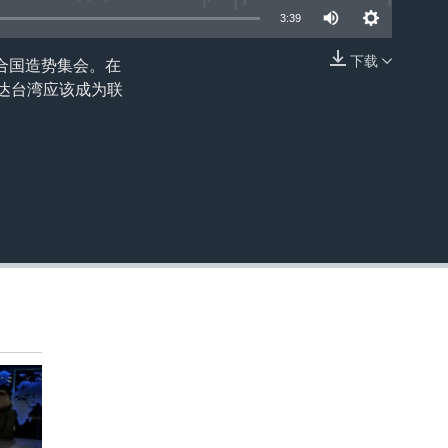
3:39
下载
合国造势集会。在
嵌入
达台湾应该成为联