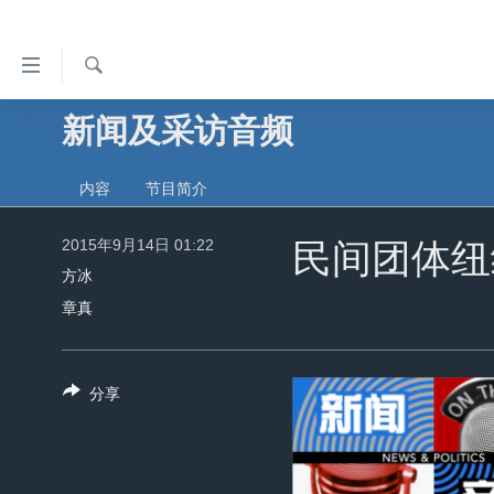
无
障
碍
检
新闻及采访音频
主页
索
链
美国
接
内容
节目简介
中国
跳
转
2015年9月14日 01:22
台湾
民间团体纽
到
方冰
港澳
内
章真
容
国际
跳
分类新闻
最新国际新闻
转
分享
到
美中关系
印太
经济·金融·贸易
导
热点专题
中东
人权·法律·宗教
航
跳
VOA视频
欧洲
科教·文娱·体健
白宫要闻