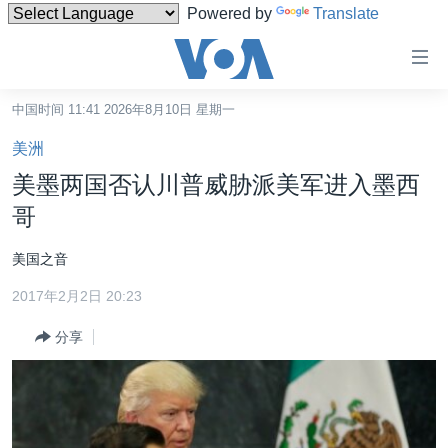
Powered by
Translate
无
障
碍
中国时间 11:41 2026年8月10日 星期一
主页
链
美洲
接
美国
美墨两国否认川普威胁派美军进入墨西
跳
中国
哥
转
台湾
到
美国之音
内
港澳
容
2017年2月2日 20:23
国际
跳
分享
转
分类新闻
最新国际新闻
到
美中关系
印太
经济·金融·贸易
导
航
热点专题
中东
人权·法律·宗教
跳