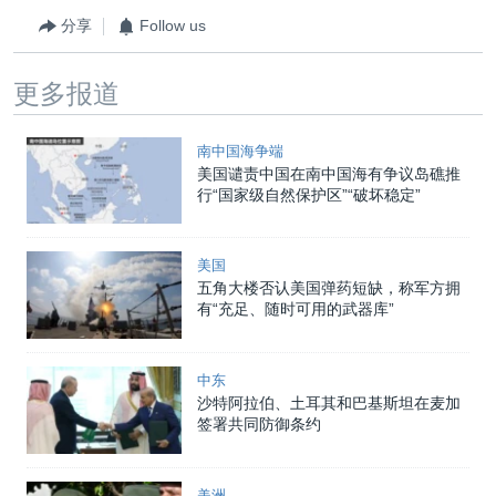
分享
Follow us
更多报道
南中国海争端
美国谴责中国在南中国海有争议岛礁推
行“国家级自然保护区”“破坏稳定”
美国
五角大楼否认美国弹药短缺，称军方拥
有“充足、随时可用的武器库”
中东
沙特阿拉伯、土耳其和巴基斯坦在麦加
签署共同防御条约
美洲