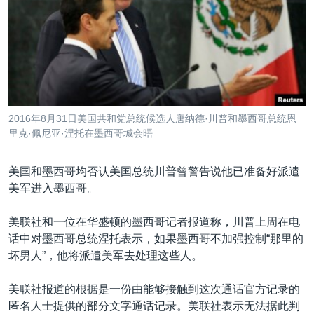
VOA视频
欧洲
科教·文娱·体健
白宫要闻
转
到
VOA今日焦点
非洲
军事
国会报道
检
中文广播
美洲
劳工
美中关系
索
全球议题
环境
美国建国250周年
关注我们
埃博拉疫情
2016年8月31日美国共和党总统候选人唐纳德·川普和墨西哥总统恩
美国之音专访
里克·佩尼亚·涅托在墨西哥城会晤
重要讲话与声明
美国和墨西哥均否认美国总统川普曾警告说他已准备好派遣
台海两岸关系
美军进入墨西哥。
其他语言网站
南中国海争端
美联社和一位在华盛顿的墨西哥记者报道称，川普上周在电
关注西藏
话中对墨西哥总统涅托表示，如果墨西哥不加强控制“那里的
坏男人”，他将派遣美军去处理这些人。
关注新疆
GEN Z 看美国
美联社报道的根据是一份由能够接触到这次通话官方记录的
匿名人士提供的部分文字通话记录。美联社表示无法据此判