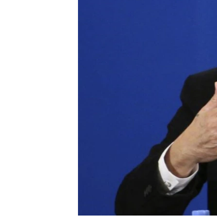
转
VOA今日焦点
非洲
军事
国会报道
到
检
中文广播
美洲
劳工
美中关系
索
全球议题
环境
美国建国250周年
埃博拉疫情
美国之音专访
重要讲话与声明
台海两岸关系
南中国海争端
关注西藏
关注新疆
GEN Z 看美国