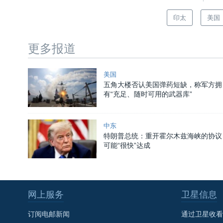
印太
美国
更多报道
美国
五角大楼否认美国弹药短缺，称军方拥
有“充足、随时可用的武器库”
中东
特朗普总统：重开霍尔木兹海峡的协议
可能“很快”达成
网上服务
卫星信息
订阅电邮新闻
通过卫星收看