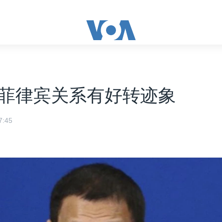
菲律宾关系有好转迹象
:45