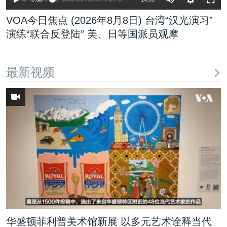
240p
VOA今日焦点 (2026年8月8日) 台湾“汉光演习”
演练“联合反登陆” 美、日等国派员观摩
360p
480p
Auto
240p
360p
480p
最新视频
720p
720p
1080p
1080p
华盛顿菲利普美术馆新展 以多元艺术诠释当代