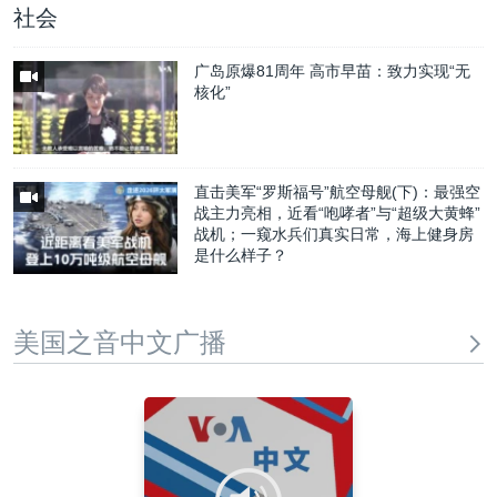
社会
广岛原爆81周年 高市早苗：致力实现“无
核化”
直击美军“罗斯福号”航空母舰(下)：最强空
战主力亮相，近看“咆哮者”与“超级大黄蜂”
战机；一窥水兵们真实日常，海上健身房
是什么样子？
美国之音中文广播