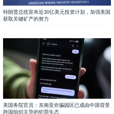
VOA视频
欧洲
科教·文娱·体健
白宫要闻
转
到
VOA今日焦点
非洲
军事
国会报道
特朗普总统宣布近30亿美元投资计划，加强美国
检
获取关键矿产的努力
中文广播
美洲
劳工
美中关系
索
全球议题
环境
美国建国250周年
关注我们
埃博拉疫情
美国之音专访
重要讲话与声明
台海两岸关系
其他语言网站
南中国海争端
关注西藏
关注新疆
GEN Z 看美国
美国务院官员：东南亚诈骗园区已成由中国背景
跨国组织主导的犯罪生态