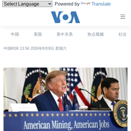
Powered by
Translate
无
障
碍
中国
美国
美中关系
热点视频
社论
主页
链
接
中国时间 13:56 2026年8月8日 星期六
美国
订阅
跳
中国
转
YouTube Music
台湾
到
内
港澳
Spotify
容
国际
跳
转
分类新闻
最新国际新闻
YouTube
到
美中关系
印太
经济·金融·贸易
导
订阅
航
热点专题
中东
人权·法律·宗教
跳