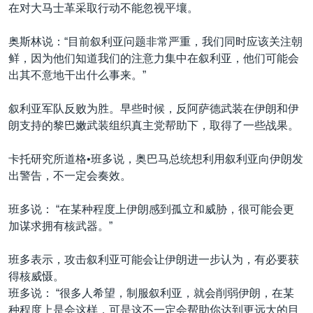
在对大马士革采取行动不能忽视平壤。
奥斯林说：“目前叙利亚问题非常严重，我们同时应该关注朝
鲜，因为他们知道我们的注意力集中在叙利亚，他们可能会
出其不意地干出什么事来。”
叙利亚军队反败为胜。早些时候，反阿萨德武装在伊朗和伊
朗支持的黎巴嫩武装组织真主党帮助下，取得了一些战果。
卡托研究所道格•班多说，奥巴马总统想利用叙利亚向伊朗发
出警告，不一定会奏效。
班多说： “在某种程度上伊朗感到孤立和威胁，很可能会更
加谋求拥有核武器。”
班多表示，攻击叙利亚可能会让伊朗进一步认为，有必要获
得核威慑。
班多说： “很多人希望，制服叙利亚，就会削弱伊朗，在某
种程度上是会这样，可是这不一定会帮助你达到更远大的目