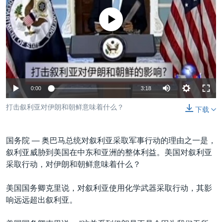
VOA视频
欧洲
科教·文娱·体健
白宫要闻
转
到
没有媒体可用资源
VOA今日焦点
非洲
军事
国会报道
检
中文广播
美洲
劳工
美中关系
索
全球议题
环境
美国建国250周年
关注我们
埃博拉疫情
0:00
3:18
美国之音专访
打击叙利亚对伊朗和朝鲜意味着什么？
下载
重要讲话与声明
台海两岸关系
其他语言网站
国务院 —
奥巴马总统对叙利亚采取军事行动的理由之一是，
南中国海争端
叙利亚威胁到美国在中东和亚洲的整体利益。美国对叙利亚
采取行动，对伊朗和朝鲜意味着什么？
关注西藏
关注新疆
美国国务卿克里说，对叙利亚使用化学武器采取行动，其影
响远远超出叙利亚。
GEN Z 看美国