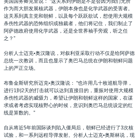
美国国务卿克里说： “这关系到伊朗是不是会因为我们无所
作为而大胆发展核武器，伊朗本身也是化学武器的受害者。
这关系到真主党和朝鲜，以及每个跃跃欲试，想使用大规模
杀伤性武器的恐怖组织或独裁者，他们将记住，我们制止了
阿萨德政府使用化学武器，还是全世界袖手旁观，听之任
之？”
分析人士迈克•奥汉隆说，对叙利亚采取行动不仅是给阿萨德
总统一次教训，而且也显示了奥巴马总统在伊朗和朝鲜问题
上的严正立场。
布鲁金斯研究所迈克•奥汉隆说： “也许用几十枚巡航导弹，
进行1到2天的打击就可以达到直接目的，重振对使用大规模
杀伤性武器的威慑力，希望让伊朗和朝鲜这样的国家，在谋
求或者考虑实现核野心的时候，意识到奥巴马总统设定的红
线是算数的。”
自从将近5年前国际谈判陷入僵局后，朝鲜已经进行了3次核
试验，和一系列远程导弹发射。分析人士迈克•奥斯林说，现