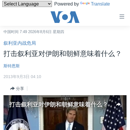
Powered by
Translate
无
障
碍
中国时间 7:49 2026年8月6日 星期四
主页
链
叙利亚内战危局
接
美国
打击叙利亚对伊朗和朝鲜意味着什么？
跳
中国
转
斯特恩斯
台湾
到
2013年9月3日 04:10
内
港澳
容
分享
国际
跳
转
分类新闻
最新国际新闻
打击叙利亚对伊朗和朝鲜意味着什么？
到
美中关系
印太
经济·金融·贸易
导
航
热点专题
中东
人权·法律·宗教
跳