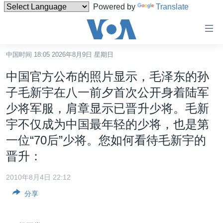
Powered by
Translate
无
障
碍
中国时间 18:05 2026年8月9日 星期日
主页
链
中国官方公布的照片显示，毛泽东的孙
接
美国
子毛新宇在八一前夕首次公开身着陆军
跳
中国
少将军服，肩章显示已晋升少将。毛新
转
台湾
到
宇不仅成为中国最年轻的少将，也是第
内
港澳
一位“70后”少将。您如何看待毛新宇的
容
晋升：
国际
跳
转
分类新闻
最新国际新闻
2010年8月4日 22:12
到
美中关系
印太
经济·金融·贸易
导
分享
航
热点专题
中东
人权·法律·宗教
跳