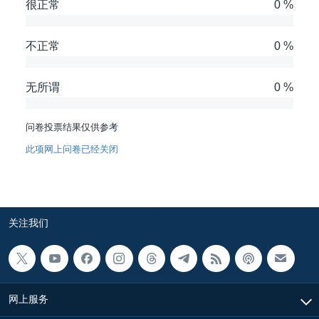
VOA视频
很正常
0 %
欧洲
科教·文娱·体健
白宫要闻
转
到
VOA今日焦点
非洲
军事
国会报道
检
不正常
0 %
中文广播
美洲
劳工
美中关系
索
全球议题
环境
美国建国250周年
无所谓
0 %
关注我们
埃博拉疫情
问卷投票结果仅供参考
美国之音专访
此项网上问卷已经关闭
重要讲话与声明
台海两岸关系
其他语言网站
南中国海争端
关注我们
关注西藏
关注新疆
GEN Z 看美国
网上服务