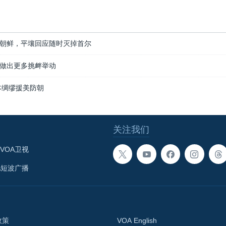
朝鲜，平壤回应随时灭掉首尔
做出更多挑衅举动
本绸缪援美防朝
关注我们
VOA卫视
A短波广播
政策
VOA English