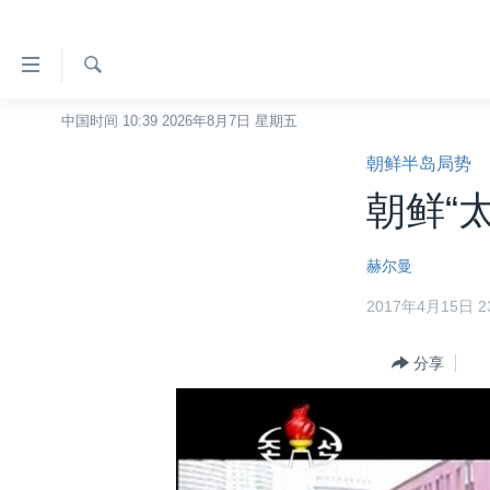
无
障
碍
检
中国时间 10:39 2026年8月7日 星期五
主页
索
链
朝鲜半岛局势
美国
接
朝鲜“
中国
跳
转
台湾
赫尔曼
到
港澳
内
2017年4月15日 23
容
国际
跳
分类新闻
分享
最新国际新闻
转
到
美中关系
印太
经济·金融·贸易
导
热点专题
中东
人权·法律·宗教
航
跳
VOA视频
欧洲
科教·文娱·体健
白宫要闻