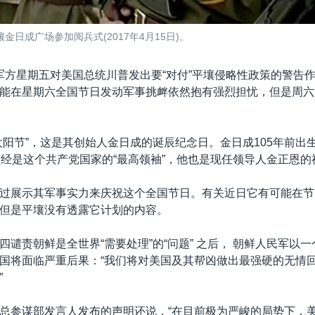
日成广场参加阅兵式(2017年4月15日)。
军方星期五对美国总统川普发出要“对付”平壤侵略性政策的警告
能在星期六全国节日发动军事挑衅依然抱有强烈担忧，但是周六
太阳节”，这是其创始人金日成的诞辰纪念日。金日成105年前出生
曾经是这个共产党国家的“最高领袖”，他也是现任领导人金正恩的
过展示其军事实力来庆祝这个全国节日。有关近日它有可能在节
但是平壤没有透露它计划的内容。
四谴责朝鲜是全世界“需要处理”的“问题” 之后， 朝鲜人民军以
国将面临严重后果：“我们将对美国及其帮凶做出最强硬的无情
”
总参谋部发言人发布的声明还说，“在目前极为严峻的局势下，