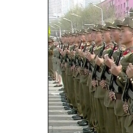
转
VOA今日焦点
非洲
军事
国会报道
到
检
中文广播
美洲
劳工
美中关系
索
全球议题
环境
美国建国250周年
埃博拉疫情
美国之音专访
重要讲话与声明
台海两岸关系
南中国海争端
关注西藏
关注新疆
GEN Z 看美国