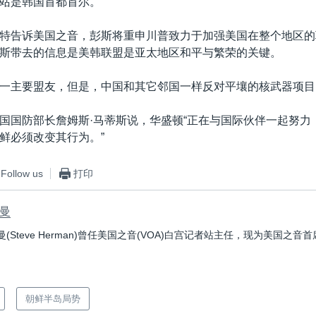
站是韩国首都首尔。
特告诉美国之音，彭斯将重申川普致力于加强美国在整个地区的
斯带去的信息是美韩联盟是亚太地区和平与繁荣的关键。
一主要盟友，但是，中国和其它邻国一样反对平壤的核武器项目
国国防部长詹姆斯·马蒂斯说，华盛顿“正在与国际伙伴一起努力
鲜必须改变其行为。”
Follow us
打印
曼
曼(Steve Herman)曾任美国之音(VOA)白宫记者站主任，现为美国之
朝鲜半岛局势