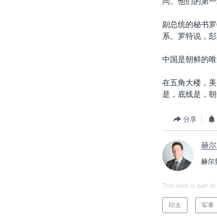
问。他们的第一
副总统的秘书罗
系。罗特说，彭
中国是朝鲜的唯
在五角大楼，美
是，底线是，朝
分享
赫尔
赫尔
This item is part of
印太
军事