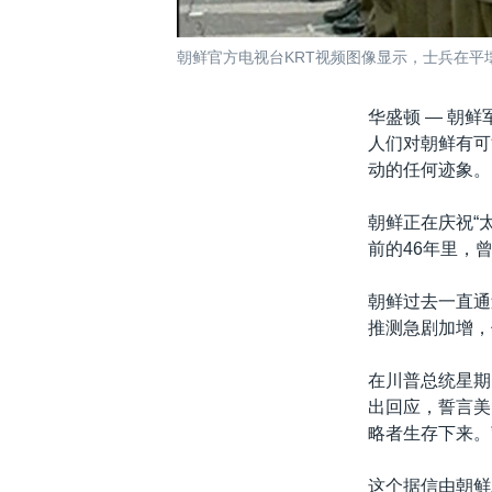
朝鲜官方电视台KRT视频图像显示，士兵在平壤金
华盛顿 —
朝鲜
人们对朝鲜有可
动的任何迹象。
朝鲜正在庆祝“
前的46年里，
朝鲜过去一直通
推测急剧加增，
在川普总统星期
出回应，誓言美
略者生存下来。
这个据信由朝鲜