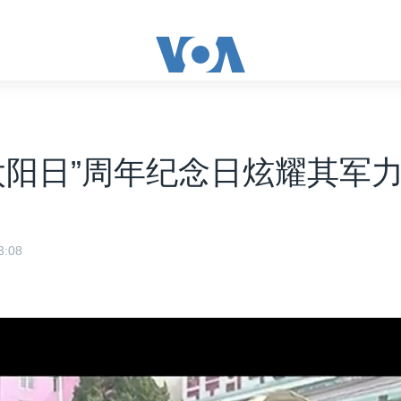
太阳日”周年纪念日炫耀其军
:08