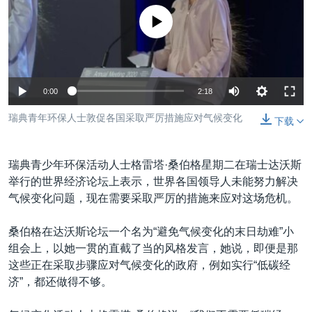
VOA视频
欧洲
科教·文娱·体健
白宫要闻
转
没有媒体可用资源
到
VOA今日焦点
非洲
军事
国会报道
检
中文广播
美洲
劳工
美中关系
索
全球议题
环境
美国建国250周年
关注我们
0:00
2:18
埃博拉疫情
瑞典青年环保人士敦促各国采取严厉措施应对气候变化
下载
美国之音专访
重要讲话与声明
瑞典青少年环保活动人士格雷塔·桑伯格星期二在瑞士达沃斯
台海两岸关系
举行的世界经济论坛上表示，世界各国领导人未能努力解决
其他语言网站
气候变化问题，现在需要采取严厉的措施来应对这场危机。
南中国海争端
关注西藏
桑伯格在达沃斯论坛一个名为“避免气候变化的末日劫难”小
组会上，以她一贯的直截了当的风格发言，她说，即便是那
关注新疆
这些正在采取步骤应对气候变化的政府，例如实行“低碳经
GEN Z 看美国
济”，都还做得不够。