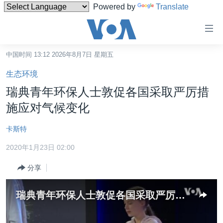
Powered by
Translate
无
障
碍
中国时间 13:12 2026年8月7日 星期五
主页
链
生态环境
接
美国
瑞典青年环保人士敦促各国采取严厉措
跳
中国
施应对气候变化
转
台湾
到
卡斯特
内
港澳
容
2020年1月23日 02:00
国际
跳
分享
转
分类新闻
最新国际新闻
到
美中关系
印太
经济·金融·贸易
导
瑞典青年环保人士敦促各国采取严厉措施应对气候变化
航
热点专题
中东
人权·法律·宗教
跳