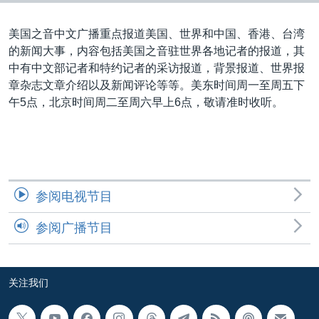
VOA视频
欧洲
科教·文娱·体健
白宫要闻
转
到
VOA今日焦点
非洲
军事
国会报道
美国之音中文广播重点报道美国、世界和中国、香港、台湾
检
的新闻大事，内容包括美国之音驻世界各地记者的报道，其
中文广播
美洲
劳工
美中关系
索
中有中文部记者和特约记者的采访报道，背景报道、世界报
全球议题
环境
美国建国250周年
章杂志文章介绍以及新闻评论等等。美东时间周一至周五下
关注我们
午5点，北京时间周二至周六早上6点，敬请准时收听。
埃博拉疫情
美国之音专访
重要讲话与声明
台海两岸关系
其他语言网站
参阅电视节目
南中国海争端
参阅广播节目
关注西藏
关注新疆
关注我们
GEN Z 看美国