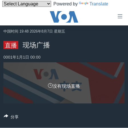
Powered by
Translate
无
障
碍
中国时间 19:48 2026年8月7日 星期五
主页
链
现场广播
直播
接
美国
跳
0001年1月1日 00:00
中国
转
台湾
到
内
港澳
容
没有现场直播
国际
跳
转
分类新闻
最新国际新闻
到
美中关系
印太
经济·金融·贸易
导
分享
航
热点专题
中东
人权·法律·宗教
跳