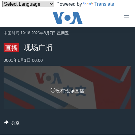
Powered by
Translate
无
障
碍
中国时间 19:18 2026年8月7日 星期五
主页
链
现场广播
直播
接
美国
跳
0001年1月1日 00:00
中国
转
台湾
到
内
港澳
容
没有现场直播
国际
跳
转
分类新闻
最新国际新闻
到
美中关系
印太
经济·金融·贸易
导
分享
航
热点专题
中东
人权·法律·宗教
跳