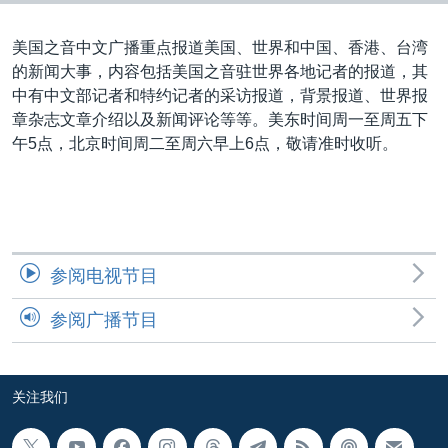
VOA视频
欧洲
科教·文娱·体健
白宫要闻
转
到
VOA今日焦点
非洲
军事
国会报道
美国之音中文广播重点报道美国、世界和中国、香港、台湾
检
的新闻大事，内容包括美国之音驻世界各地记者的报道，其
中文广播
美洲
劳工
美中关系
索
中有中文部记者和特约记者的采访报道，背景报道、世界报
全球议题
环境
美国建国250周年
章杂志文章介绍以及新闻评论等等。美东时间周一至周五下
关注我们
午5点，北京时间周二至周六早上6点，敬请准时收听。
埃博拉疫情
美国之音专访
重要讲话与声明
台海两岸关系
其他语言网站
参阅电视节目
南中国海争端
参阅广播节目
关注西藏
关注新疆
关注我们
GEN Z 看美国