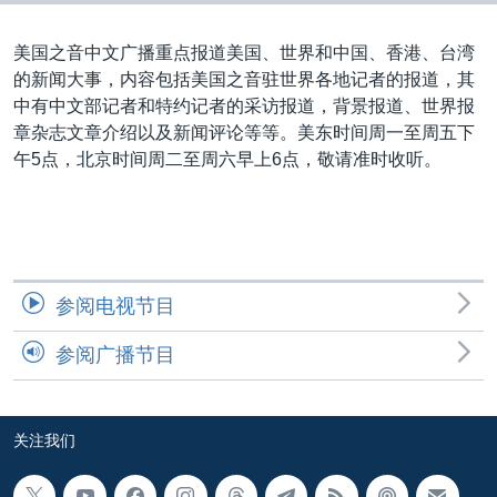
VOA视频
欧洲
科教·文娱·体健
白宫要闻
转
到
VOA今日焦点
非洲
军事
国会报道
美国之音中文广播重点报道美国、世界和中国、香港、台湾
检
的新闻大事，内容包括美国之音驻世界各地记者的报道，其
中文广播
美洲
劳工
美中关系
索
中有中文部记者和特约记者的采访报道，背景报道、世界报
全球议题
环境
美国建国250周年
章杂志文章介绍以及新闻评论等等。美东时间周一至周五下
关注我们
午5点，北京时间周二至周六早上6点，敬请准时收听。
埃博拉疫情
美国之音专访
重要讲话与声明
台海两岸关系
其他语言网站
参阅电视节目
南中国海争端
参阅广播节目
关注西藏
关注新疆
关注我们
GEN Z 看美国