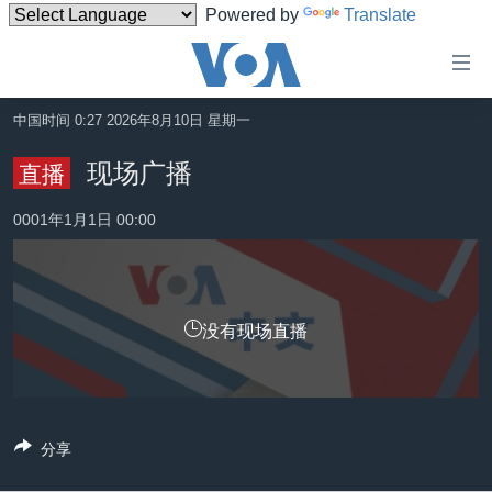
Powered by
Translate
无
障
碍
中国时间 0:27 2026年8月10日 星期一
主页
链
现场广播
直播
接
美国
跳
0001年1月1日 00:00
中国
转
台湾
到
内
港澳
容
没有现场直播
国际
跳
转
分类新闻
最新国际新闻
到
美中关系
印太
经济·金融·贸易
导
分享
航
热点专题
中东
人权·法律·宗教
跳