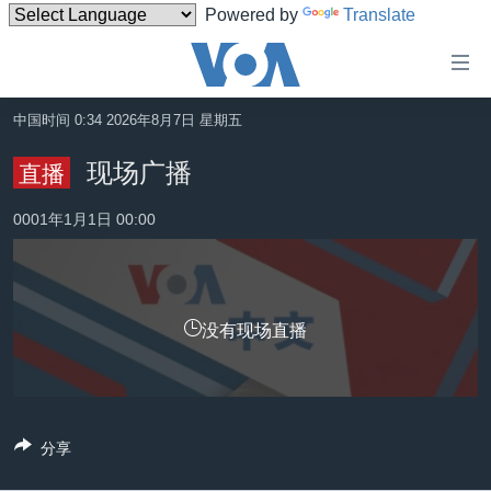
Powered by
Translate
无
障
碍
中国时间 0:34 2026年8月7日 星期五
主页
链
现场广播
直播
接
美国
跳
0001年1月1日 00:00
中国
转
台湾
到
内
港澳
容
没有现场直播
国际
跳
转
分类新闻
最新国际新闻
到
美中关系
印太
经济·金融·贸易
导
分享
航
热点专题
中东
人权·法律·宗教
跳