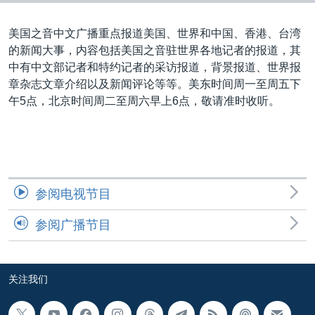
VOA视频
欧洲
科教·文娱·体健
白宫要闻
转
到
VOA今日焦点
非洲
军事
国会报道
美国之音中文广播重点报道美国、世界和中国、香港、台湾
检
的新闻大事，内容包括美国之音驻世界各地记者的报道，其
中文广播
美洲
劳工
美中关系
索
中有中文部记者和特约记者的采访报道，背景报道、世界报
全球议题
环境
美国建国250周年
章杂志文章介绍以及新闻评论等等。美东时间周一至周五下
关注我们
午5点，北京时间周二至周六早上6点，敬请准时收听。
埃博拉疫情
美国之音专访
重要讲话与声明
台海两岸关系
其他语言网站
参阅电视节目
南中国海争端
参阅广播节目
关注西藏
关注新疆
关注我们
GEN Z 看美国