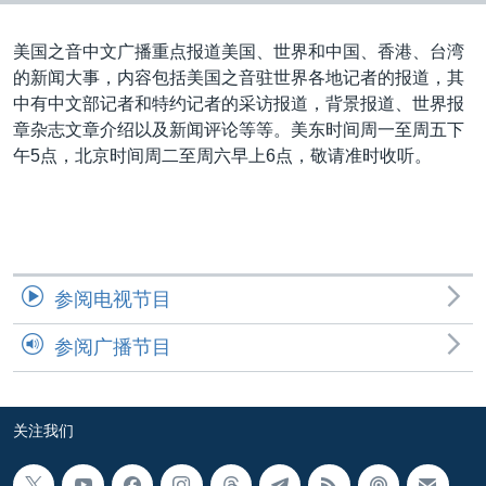
VOA视频
欧洲
科教·文娱·体健
白宫要闻
转
到
VOA今日焦点
非洲
军事
国会报道
美国之音中文广播重点报道美国、世界和中国、香港、台湾
检
的新闻大事，内容包括美国之音驻世界各地记者的报道，其
中文广播
美洲
劳工
美中关系
索
中有中文部记者和特约记者的采访报道，背景报道、世界报
全球议题
环境
美国建国250周年
章杂志文章介绍以及新闻评论等等。美东时间周一至周五下
关注我们
午5点，北京时间周二至周六早上6点，敬请准时收听。
埃博拉疫情
美国之音专访
重要讲话与声明
台海两岸关系
其他语言网站
参阅电视节目
南中国海争端
参阅广播节目
关注西藏
关注新疆
关注我们
GEN Z 看美国