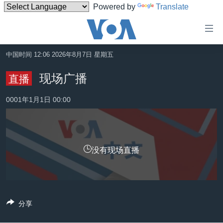
Powered by
Translate
无
障
碍
中国时间 12:06 2026年8月7日 星期五
主页
链
现场广播
直播
接
美国
跳
0001年1月1日 00:00
中国
转
台湾
到
内
港澳
容
没有现场直播
国际
跳
转
分类新闻
最新国际新闻
到
美中关系
印太
经济·金融·贸易
导
分享
航
热点专题
中东
人权·法律·宗教
跳