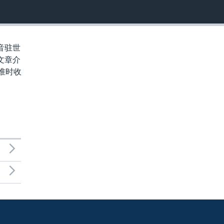
音驻世
文章介
准时收