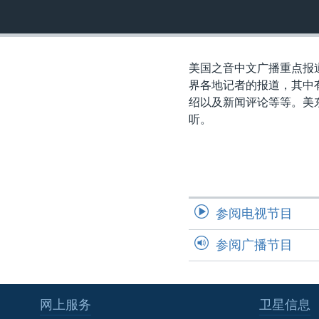
转
VOA今日焦点
非洲
军事
国会报道
到
检
中文广播
美洲
劳工
美中关系
索
美国之音中文广播重点报
全球议题
环境
美国建国250周年
界各地记者的报道，其中
埃博拉疫情
绍以及新闻评论等等。美
听。
美国之音专访
重要讲话与声明
台海两岸关系
南中国海争端
参阅电视节目
关注西藏
参阅广播节目
关注新疆
GEN Z 看美国
网上服务
卫星信息