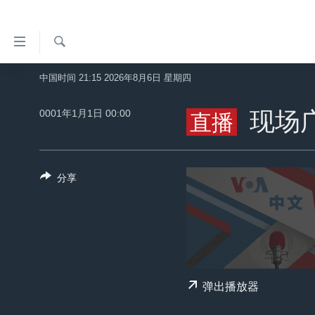
无
障
碍
检
中国时间 21:15 2026年8月6日 星期四
主页
索
链
美国
0001年1月1日 00:00
现场
接
直播
中国
跳
转
台湾
到
分享
港澳
内
容
国际
跳
分类新闻
最新国际新闻
转
到
美中关系
印太
经济·金融·贸易
导
热点专题
中东
人权·法律·宗教
弹出播放器
航
跳
VOA视频
欧洲
科教·文娱·体健
白宫要闻