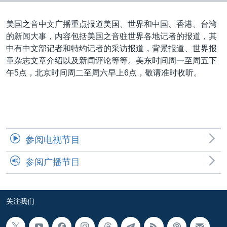
VOA视频
欧洲
科教·文娱·体健
白宫要闻
转
到
VOA今日焦点
非洲
军事
国会报道
美国之音中文广播重点报道美国、世界和中国、香港、台湾
检
的新闻大事，内容包括美国之音驻世界各地记者的报道，其
中文广播
美洲
劳工
美中关系
索
中有中文部记者和特约记者的采访报道，背景报道、世界报
全球议题
环境
美国建国250周年
章杂志文章介绍以及新闻评论等等。美东时间周一至周五下
关注我们
午5点，北京时间周二至周六早上6点，敬请准时收听。
埃博拉疫情
美国之音专访
重要讲话与声明
台海两岸关系
其他语言网站
参阅电视节目
南中国海争端
参阅广播节目
关注西藏
关注新疆
关注我们
GEN Z 看美国