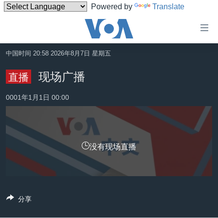
Powered by
Translate
无
障
碍
中国时间 20:58 2026年8月7日 星期五
主页
链
现场广播
直播
接
美国
跳
0001年1月1日 00:00
中国
转
台湾
到
内
港澳
容
没有现场直播
国际
跳
转
分类新闻
最新国际新闻
到
美中关系
印太
经济·金融·贸易
导
分享
航
热点专题
中东
人权·法律·宗教
跳