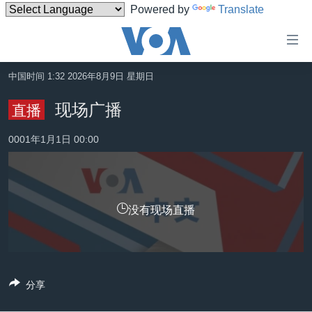
Powered by
Translate
无
障
碍
中国时间 1:32 2026年8月9日 星期日
主页
链
现场广播
直播
接
美国
跳
0001年1月1日 00:00
中国
转
台湾
到
内
港澳
容
没有现场直播
国际
跳
转
分类新闻
最新国际新闻
到
美中关系
印太
经济·金融·贸易
导
分享
航
热点专题
中东
人权·法律·宗教
跳