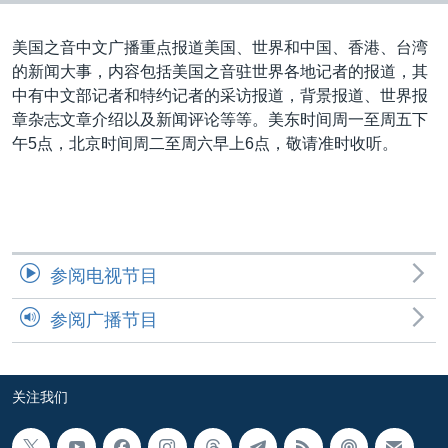
VOA视频
欧洲
科教·文娱·体健
白宫要闻
转
到
VOA今日焦点
非洲
军事
国会报道
美国之音中文广播重点报道美国、世界和中国、香港、台湾
检
的新闻大事，内容包括美国之音驻世界各地记者的报道，其
中文广播
美洲
劳工
美中关系
索
中有中文部记者和特约记者的采访报道，背景报道、世界报
全球议题
环境
美国建国250周年
章杂志文章介绍以及新闻评论等等。美东时间周一至周五下
关注我们
午5点，北京时间周二至周六早上6点，敬请准时收听。
埃博拉疫情
美国之音专访
重要讲话与声明
台海两岸关系
其他语言网站
参阅电视节目
南中国海争端
参阅广播节目
关注西藏
关注新疆
关注我们
GEN Z 看美国