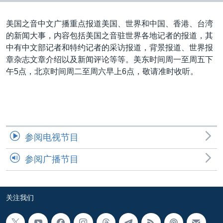
VOA视频
欧洲
科教·文娱·体健
白宫要闻
转
到
VOA今日焦点
非洲
军事
国会报道
美国之音中文广播重点报道美国、世界和中国、香港、台湾
检
的新闻大事，内容包括美国之音驻世界各地记者的报道，其
中文广播
美洲
劳工
美中关系
索
中有中文部记者和特约记者的采访报道，背景报道、世界报
全球议题
环境
美国建国250周年
章杂志文章介绍以及新闻评论等等。美东时间周一至周五下
关注我们
午5点，北京时间周二至周六早上6点，敬请准时收听。
埃博拉疫情
美国之音专访
重要讲话与声明
台海两岸关系
其他语言网站
参阅电视节目
南中国海争端
参阅广播节目
关注西藏
关注新疆
关注我们
GEN Z 看美国