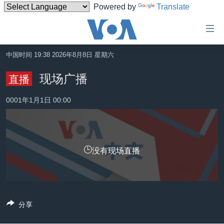
Powered by
Translate
无
障
碍
中国时间 19:38 2026年8月8日 星期六
主页
链
现场广播
直播
接
美国
跳
0001年1月1日 00:00
中国
转
台湾
到
内
港澳
容
没有现场直播
国际
跳
转
分类新闻
最新国际新闻
到
美中关系
印太
经济·金融·贸易
导
分享
航
热点专题
中东
人权·法律·宗教
跳