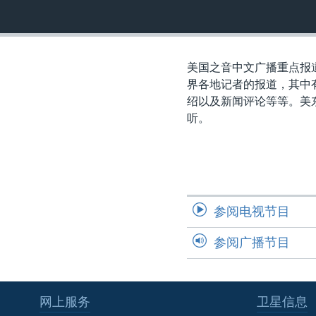
转
VOA今日焦点
非洲
军事
国会报道
到
检
中文广播
美洲
劳工
美中关系
索
美国之音中文广播重点报
全球议题
环境
美国建国250周年
界各地记者的报道，其中
埃博拉疫情
绍以及新闻评论等等。美
听。
美国之音专访
重要讲话与声明
台海两岸关系
南中国海争端
参阅电视节目
关注西藏
参阅广播节目
关注新疆
GEN Z 看美国
网上服务
卫星信息