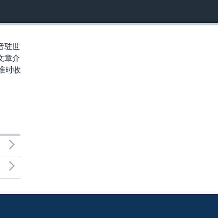
音驻世
文章介
准时收