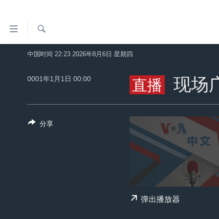
无
障
碍
检
中国时间 22:23 2026年8月6日 星期四
主页
索
链
美国
0001年1月1日 00:00
现场
接
直播
中国
跳
转
台湾
到
分享
港澳
内
容
国际
跳
分类新闻
最新国际新闻
转
到
美中关系
印太
经济·金融·贸易
导
热点专题
中东
人权·法律·宗教
弹出播放器
航
跳
VOA视频
欧洲
科教·文娱·体健
白宫要闻