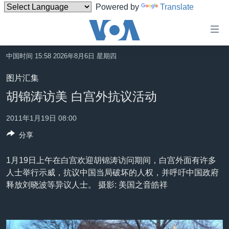
Powered by
Translate
无
障
碍
中国时间 15:58 2026年8月6日 星期四
主页
链
图片汇集
接
美国
胡锦涛访美 白宫外抗议活动
跳
中国
转
2011年1月19日 08:00
台湾
到
分享
内
港澳
容
国际
1月19日上午在白宫欢迎胡锦涛访问期间，白宫外面有许多
跳
人士举行示威，抗议中国当局破坏的人权，并呼吁中国政府
转
分类新闻
最新国际新闻
释放刘晓波等异议人士。 摄影: 美国之音皓祥
到
美中关系
印太
经济·金融·贸易
导
航
热点专题
中东
人权·法律·宗教
跳