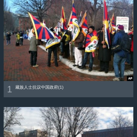
VOA视频
欧洲
科教·文娱·体健
白宫要闻
转
到
VOA今日焦点
非洲
军事
国会报道
检
中文广播
美洲
劳工
美中关系
索
全球议题
环境
美国建国250周年
关注我们
埃博拉疫情
美国之音专访
重要讲话与声明
台海两岸关系
其他语言网站
1
藏族人士抗议中国政府(1)
南中国海争端
关注西藏
关注新疆
GEN Z 看美国