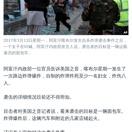
VOA视频
欧洲
科教·文娱·体健
白宫要闻
转
到
VOA今日焦点
非洲
军事
国会报道
检
中文广播
美洲
劳工
美中关系
索
全球议题
环境
美国建国250周年
关注我们
2017年3月13日星期一，阿富汗喀布尔发生自杀炸弹袭击事件之后，
埃博拉疫情
一个女子在叫喊。阿富汗内政部发言人说，袭击者的目标是一辆运载
雇员的面包车。
美国之音专访
重要讲话与声明
阿富汗内政部一位官员告诉美国之音，喀布尔星期一发生了
一次路边炸弹爆炸，自制的炸弹炸死至少一名妇女，炸伤八
台海两岸关系
其他语言网站
人。
南中国海争端
袭击的详细情况目前还不得而知。
关注西藏
关注新疆
目击者对美国之音记者说，看来袭击的目标是一辆面包车。
炸弹爆炸后，这辆汽车和附近的几家店铺起火。
GEN Z 看美国