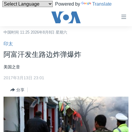
Powered by
Translate
无
障
碍
中国时间 11:25 2026年8月8日 星期六
主页
链
印太
接
美国
阿富汗发生路边炸弹爆炸
跳
中国
转
美国之音
台湾
到
2017年3月13日 23:01
内
港澳
容
分享
国际
跳
转
分类新闻
最新国际新闻
到
美中关系
印太
经济·金融·贸易
导
航
热点专题
中东
人权·法律·宗教
跳