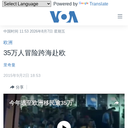
Powered by
Translate
无
障
碍
中国时间 11:53 2026年8月7日 星期五
主页
链
欧洲
接
美国
35万人冒险跨海赴欧
跳
中国
转
里奇曼
台湾
到
2015年9月2日 18:53
内
港澳
容
分享
国际
跳
转
分类新闻
最新国际新闻
今年逃至欧洲移民逾35万
到
美中关系
印太
经济·金融·贸易
导
航
热点专题
中东
人权·法律·宗教
跳