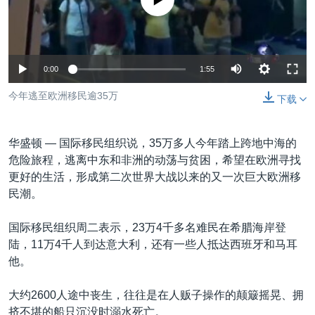
没有媒体可用资源
VOA视频
欧洲
科教·文娱·体健
白宫要闻
转
到
VOA今日焦点
非洲
军事
国会报道
检
中文广播
美洲
劳工
美中关系
索
0:00
1:55
全球议题
环境
美国建国250周年
关注我们
今年逃至欧洲移民逾35万
下载
埃博拉疫情
美国之音专访
华盛顿 —
国际移民组织说，35万多人今年踏上跨地中海的
重要讲话与声明
危险旅程，逃离中东和非洲的动荡与贫困，希望在欧洲寻找
更好的生活，形成第二次世界大战以来的又一次巨大欧洲移
台海两岸关系
其他语言网站
民潮。
南中国海争端
国际移民组织周二表示，23万4千多名难民在希腊海岸登
关注西藏
陆，11万4千人到达意大利，还有一些人抵达西班牙和马耳
关注新疆
他。
GEN Z 看美国
大约2600人途中丧生，往往是在人贩子操作的颠簸摇晃、拥
挤不堪的船只沉没时溺水死亡。