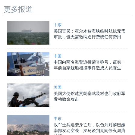
更多报道
中东
美国官员：霍尔木兹海峡临时航线无需
审批，也无需缴纳通行费或任何费用
中国
中国向两名海警追授荣誉称号，证实一
年前自家舰船相撞事件造成人员丧生
美国
美国大使馆谴责胡塞武装对也门政府军
发动致命攻击
中东
以军士兵遇袭身亡后，以色列对黎巴嫩
南部发动空袭，罗马谈判期间停火局势