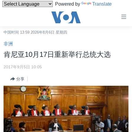
Powered by
Translate
无
障
碍
中国时间 13:59 2026年8月6日 星期四
主页
链
非洲
接
美国
肯尼亚10月17日重新举行总统大选
跳
中国
转
2017年9月5日 10:05
台湾
到
分享
内
港澳
容
国际
跳
转
分类新闻
最新国际新闻
到
美中关系
印太
经济·金融·贸易
导
航
热点专题
中东
人权·法律·宗教
跳