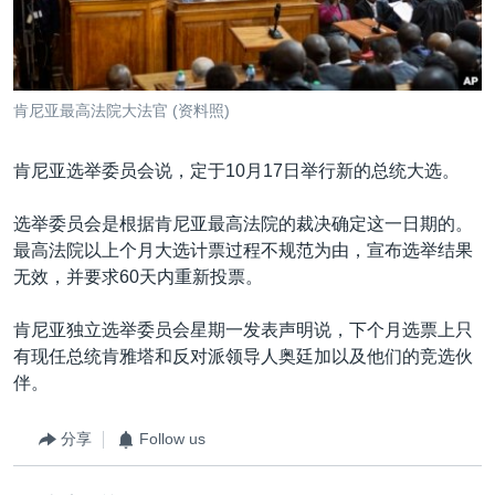
VOA视频
欧洲
科教·文娱·体健
白宫要闻
转
到
VOA今日焦点
非洲
军事
国会报道
检
中文广播
美洲
劳工
美中关系
索
肯尼亚最高法院大法官 (资料照)
全球议题
环境
美国建国250周年
关注我们
埃博拉疫情
肯尼亚选举委员会说，定于10月17日举行新的总统大选。
美国之音专访
选举委员会是根据肯尼亚最高法院的裁决确定这一日期的。
重要讲话与声明
最高法院以上个月大选计票过程不规范为由，宣布选举结果
无效，并要求60天内重新投票。
台海两岸关系
其他语言网站
南中国海争端
肯尼亚独立选举委员会星期一发表声明说，下个月选票上只
有现任总统肯雅塔和反对派领导人奥廷加以及他们的竞选伙
关注西藏
伴。
关注新疆
分享
Follow us
GEN Z 看美国