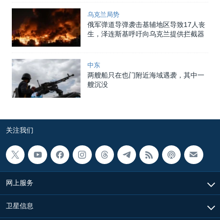
乌克兰局势
俄军弹道导弹袭击基辅地区导致17人丧
生，泽连斯基呼吁向乌克兰提供拦截器
中东
两艘船只在也门附近海域遇袭，其中一
艘沉没
关注我们
网上服务
卫星信息