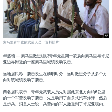
VOA视频
欧洲
科教·文娱·体健
白宫要闻
转
到
VOA今日焦点
非洲
军事
国会报道
检
中文广播
美洲
劳工
美中关系
索
全球议题
环境
美国建国250周年
关注我们
埃博拉疫情
索马里青年党的武装人员（资料照片）
美国之音专访
华盛顿 —
索马里激进组织青年党星期一凌晨向索马里与肯尼
重要讲话与声明
亚边界附近的一座索马里城镇发动攻击。
台海两岸关系
其他语言网站
当地居民称，袭击发生在黎明时分，当时激进分子从多个方
南中国海争端
向对该城镇发动了袭击。
关注西藏
两名居民表示，青年党武装人员先对据此东北方向约6公里
关注新疆
的一个军营发动了袭击，先是动用了自杀式汽车炸弹，然后
GEN Z 看美国
是步兵。消息人士说，兵营内的军人撤退到了肯尼亚境内。