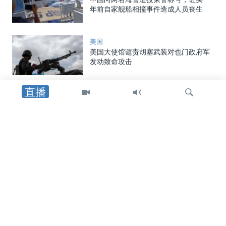
年前自家舰船相撞事件造成人员丧生
美国
美国大使馆谴责胡塞武装对也门政府军
发动致命攻击
直播
中东
以军士兵遇袭身亡后，以色列对黎巴嫩
南部发动空袭，罗马谈判期间停火局势
趋紧
检
中东
索
特朗普总统：在霍尔木兹海峡谈判继续
之际，他更倾向于达成和平协议而非军
事行动
中东
美英最高外交官强调霍尔木兹海峡安全
通行与伊朗无核化的重要性