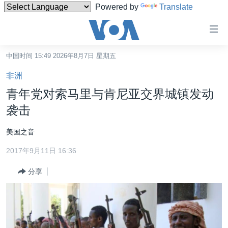
Powered by
Translate
无
障
碍
中国时间 15:49 2026年8月7日 星期五
主页
链
非洲
接
美国
青年党对索马里与肯尼亚交界城镇发动
跳
中国
袭击
转
台湾
到
美国之音
内
港澳
容
2017年9月11日 16:36
国际
跳
分享
转
分类新闻
最新国际新闻
到
美中关系
印太
经济·金融·贸易
导
航
热点专题
中东
人权·法律·宗教
跳