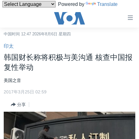
Powered by
Translate
无
障
碍
中国时间 12:47 2026年8月6日 星期四
主页
链
印太
接
美国
韩国财长称将积极与美沟通 核查中国报
跳
中国
复性举动
转
台湾
到
美国之音
内
港澳
容
2017年3月25日 02:59
国际
跳
分享
转
分类新闻
最新国际新闻
到
美中关系
印太
经济·金融·贸易
导
航
热点专题
中东
人权·法律·宗教
跳