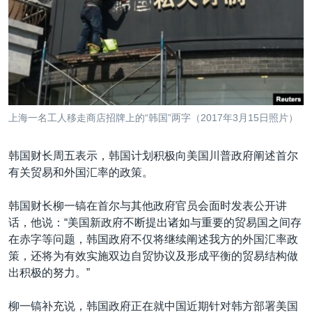
VOA视频
欧洲
科教·文娱·体健
白宫要闻
转
到
VOA今日焦点
非洲
军事
国会报道
检
中文广播
美洲
劳工
美中关系
索
全球议题
环境
美国建国250周年
关注我们
埃博拉疫情
上海一名工人移走商店招牌上的“韩国”两字（2017年3月15日照片）
美国之音专访
韩国财长周五表示，韩国计划积极向美国川普政府阐述首尔
重要讲话与声明
有关贸易和外国汇率的政策。
台海两岸关系
其他语言网站
韩国财长柳一镐在首尔与其他政府官员会面时发表公开讲
南中国海争端
话，他说：“美国新政府不断提出诸如与重要的贸易国之间存
关注西藏
在赤字等问题，韩国政府不仅将继续阐述我方的外国汇率政
策，还将为有效实施双边自贸协议及形成平衡的贸易结构做
关注新疆
出积极的努力。”
GEN Z 看美国
柳一镐补充说，韩国政府正在就中国近期针对韩方部署美国