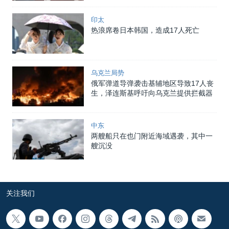
印太
热浪席卷日本韩国，造成17人死亡
乌克兰局势
俄军弹道导弹袭击基辅地区导致17人丧
生，泽连斯基呼吁向乌克兰提供拦截器
中东
两艘船只在也门附近海域遇袭，其中一
艘沉没
关注我们