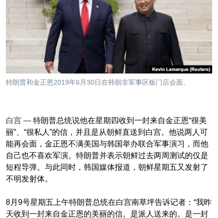
VOA视频
欧洲
科教·文娱·体健
白宫要闻
转
到
VOA今日焦点
非洲
军事
国会报道
检
中文广播
美洲
劳工
美中关系
索
全球议题
环境
美国建国250周年
关注我们
埃博拉疫情
特朗普和金正恩2019年6月30日在韩朝非军事区板门店会面。
美国之音专访
重要讲话与声明
白宫 —
特朗普总统说他在星期四收到一封来自金正恩“很美
台海两岸关系
其他语言网站
丽”、“很私人”的信，并且是从朝鲜直送到白宫。他说两人可
能再会面，金正恩不满美国与韩国举办联合军事演习，而他
南中国海争端
自己也不喜欢军演。特朗普并表示朝鲜过去两周测试的仅是
关注西藏
短程导弹。与此同时，韩国媒体报道，朝鲜星期五又发射了
不明发射体。
关注新疆
GEN Z 看美国
8月9号星期五
上午特朗普总统在白宫南草坪告诉记者
：“
我昨
天收到一封来自金正恩的美丽的信。是
派人
送来的。是一封