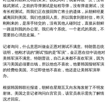
核武测试，之前的导弹测试是短程导弹，没有弹道测试，没
有长程测试。而我们正在
接
回阵亡将士的遗体，从朝鲜经夏
威夷回到美国。我们也
接
回人质。所以我拿到
那
封信，昨天
刚刚来的，是亲手转交的，没有其他人碰到过，直接从朝鲜
一路送到我的办公室。我们有个系统。一个老式的系统，不
需要担心消息走漏。”
记者询问，什么意思叫做
金正恩对
测试不满意。特朗普总统
说明，他刚才说的“测试”指的是“军演”，
金正恩在
信中说他对
美韩军演不满意。特朗普说，自己从来都不喜欢军演，因为
演习美国必须要出钱，所以他也不喜欢，他要韩国报销军演
的经费给美国。
不过即使他不喜欢，他还是让美韩军演举
办。
根据韩国韩联社报道，朝鲜在星期五又向东海发射了不明发
射体。美国之音记者询问白宫官员，该官员表示需先了解情
况才回应。