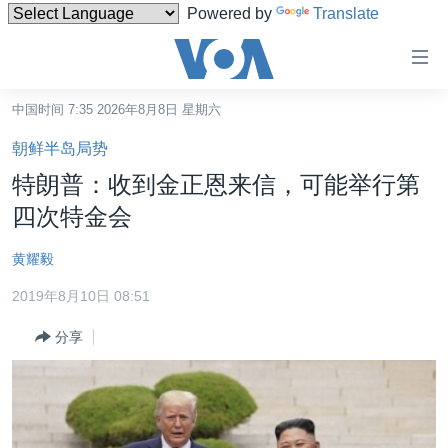
Powered by
Translate
无
障
碍
中国时间 7:35 2026年8月8日 星期六
主页
链
朝鲜半岛局势
接
美国
特朗普：收到金正恩来信，可能举行第
跳
中国
四次特金会
转
台湾
到
黄耀毅
内
港澳
容
2019年8月10日 08:51
国际
跳
分享
转
分类新闻
最新国际新闻
到
美中关系
印太
经济·金融·贸易
导
航
热点专题
中东
人权·法律·宗教
跳