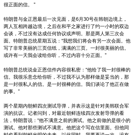
很正面的信。 ”
特朗普与金正恩最后一次见面，是6月30号在韩朝边境上，
两人互相跨越边境，之后
在和平之家
进行了约一小时的双边
会谈，不过没有达成任何协议或声明。
那是两人第三次会
面。
特朗普总统星期五说：“我想我们将会有另一次会面。他
写了非常美丽的三页信纸，满满的三页。一封很美丽的信。
或许有一天我会读给你听，不过内容十分正面。”
特朗普总统说金正恩信件内容
很
私密：“他给了我一封很棒的
信。我很乐意念给你听，不过我不认为那样做是妥当的，那
是一封
很
私人的信。是一封很棒的信。我们谈论了他正在做
的事。”
两个星期内朝鲜四次测试导弹，并表示这是针对美韩联合军
演的抗议。记者问到，对最近朝鲜连续四次发射导弹的看
法，特朗普说：“他不满意之前的测试。他之前做的是很小的
测试。他对那些测试不满意。他把这个写在信里面。但他同
时也看到朝鲜光明的未来。以此同时，我要再说一次，没有