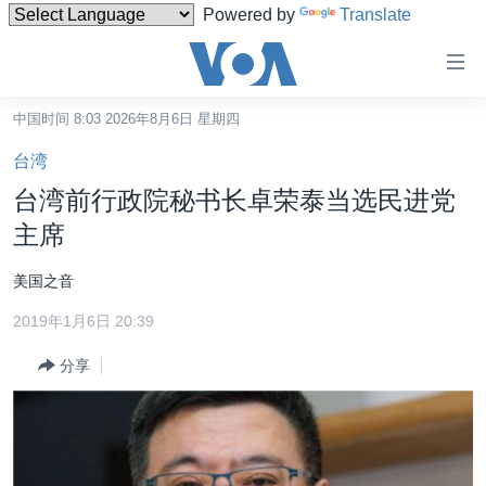
Powered by
Translate
无
障
碍
中国时间 8:03 2026年8月6日 星期四
主页
链
台湾
接
美国
台湾前行政院秘书长卓荣泰当选民进党
跳
中国
主席
转
台湾
到
美国之音
内
港澳
容
2019年1月6日 20:39
国际
跳
分享
转
分类新闻
最新国际新闻
到
美中关系
印太
经济·金融·贸易
导
航
热点专题
中东
人权·法律·宗教
跳