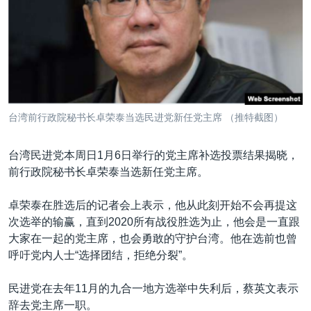
VOA视频
欧洲
科教·文娱·体健
白宫要闻
转
到
VOA今日焦点
非洲
军事
国会报道
检
中文广播
美洲
劳工
美中关系
索
全球议题
环境
美国建国250周年
关注我们
埃博拉疫情
台湾前行政院秘书长卓荣泰当选民进党新任党主席 （推特截图）
美国之音专访
台湾民进党本周日1月6日举行的党主席补选投票结果揭晓，
重要讲话与声明
前行政院秘书长卓荣泰当选新任党主席。
台海两岸关系
其他语言网站
卓荣泰在胜选后的记者会上表示，他从此刻开始不会再提这
南中国海争端
次选举的输赢，直到2020所有战役胜选为止，他会是一直跟
关注西藏
大家在一起的党主席，也会勇敢的守护台湾。他在选前也曾
呼吁党内人士“选择团结，拒绝分裂”。
关注新疆
GEN Z 看美国
民进党在去年11月的九合一地方选举中失利后，蔡英文表示
辞去党主席一职。