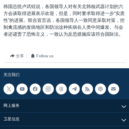
VOA视频
欧洲
科教·文娱·体健
白宫要闻
转
韩国总统卢武铉说，各国领导人对有关北韩核武器计划的六
到
VOA今日焦点
非洲
军事
国会报道
方会谈取得进展表示欢迎，但是，同时要求取得进一步“实质
检
性”的进展。联合宣言说，各国领导人一致同意采取对策，控
中文广播
美洲
劳工
美中关系
索
制禽流感的发病地区和防治这种疾病在人类中间爆发。与会
全球议题
环境
美国建国250周年
者还谴责了恐怖主义，一致认为反恐措施应该符合国际法。
关注我们
埃博拉疫情
美国之音专访
分享
Follow us
重要讲话与声明
关注我们
台海两岸关系
其他语言网站
南中国海争端
关注西藏
网上服务
关注新疆
GEN Z 看美国
卫星信息