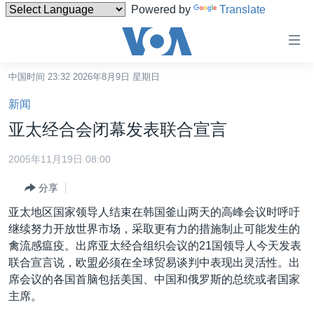
Powered by
Translate
无
障
碍
中国时间 23:32 2026年8月9日 星期日
主页
链
新闻
接
美国
亚太经合会闭幕发表联合宣言
跳
中国
转
2005年11月19日 08:00
台湾
到
分享
内
港澳
容
亚太地区国家领导人结束在韩国釜山两天的高峰会议时呼吁
国际
跳
继续努力开放世界市场，采取更有力的措施制止可能发生的
转
分类新闻
最新国际新闻
禽流感瘟疫。出席亚太经合组织会议的21国领导人今天发表
到
联合宣言说，欧盟必须在全球贸易谈判中表现出灵活性。出
美中关系
印太
经济·金融·贸易
导
席会议的各国首脑包括美国、中国和俄罗斯的总统或者国家
航
热点专题
中东
人权·法律·宗教
主席。
跳