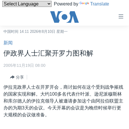
Powered by
Translate
无
障
碍
中国时间 14:11 2026年8月10日 星期一
主页
链
新闻
接
美国
伊政界人士汇聚开罗力图和解
跳
中国
转
2005年11月19日 08:00
台湾
到
分享
内
港澳
容
伊拉克政界人士在开罗开会，商讨如何在这个受到战争摧残
国际
跳
的国家实现和解。大约100多名代表什叶派、逊尼派穆斯林
转
分类新闻
最新国际新闻
和库尔德人的伊拉克领导人被邀请参加这个由阿拉伯联盟主
到
办的为期3天的会议。今天开幕的会议是为晚些时候举行更
美中关系
印太
经济·金融·贸易
导
大规模的会议做准备。
航
热点专题
中东
人权·法律·宗教
跳