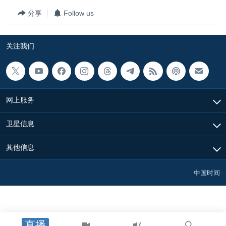
VOA视频
欧洲
科教·文娱·体健
白宫要闻
转
分享
Follow us
到
VOA今日焦点
非洲
军事
国会报道
检
中文广播
美洲
劳工
美中关系
索
关注我们
全球议题
环境
美国建国250周年
关注我们
埃博拉疫情
美国之音专访
网上服务
重要讲话与声明
卫星信息
台海两岸关系
其他语言网站
其他信息
南中国海争端
关注西藏
中国时间
关注新疆
GEN Z 看美国
直播