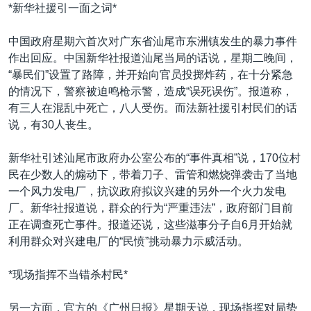
VOA视频
欧洲
科教·文娱·体健
白宫要闻
*新华社援引一面之词*
转
到
VOA今日焦点
非洲
军事
国会报道
中国政府星期六首次对广东省汕尾市东洲镇发生的暴力事件
检
中文广播
美洲
劳工
美中关系
作出回应。中国新华社报道汕尾当局的话说，星期二晚间，
索
“暴民们”设置了路障，并开始向官员投掷炸药，在十分紧急
全球议题
环境
美国建国250周年
的情况下，警察被迫鸣枪示警，造成“误死误伤”。报道称，
关注我们
埃博拉疫情
有三人在混乱中死亡，八人受伤。而法新社援引村民们的话
说，有30人丧生。
美国之音专访
重要讲话与声明
新华社引述汕尾市政府办公室公布的“事件真相”说，170位村
民在少数人的煽动下，带着刀子、雷管和燃烧弹袭击了当地
台海两岸关系
其他语言网站
一个风力发电厂，抗议政府拟议兴建的另外一个火力发电
南中国海争端
厂。新华社报道说，群众的行为“严重违法”，政府部门目前
正在调查死亡事件。报道还说，这些滋事分子自6月开始就
关注西藏
利用群众对兴建电厂的“民愤”挑动暴力示威活动。
关注新疆
*现场指挥不当错杀村民*
GEN Z 看美国
另一方面，官方的《广州日报》星期天说，现场指挥对局势