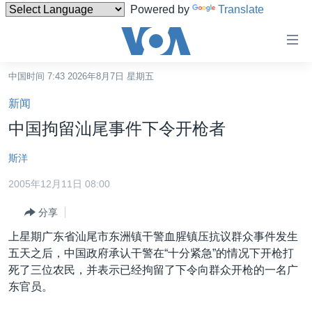
Powered by
Translate
无
障
碍
中国时间 7:43 2026年8月7日 星期五
主页
链
新闻
接
美国
中国拘留汕尾事件下令开枪者
跳
中国
转
斯洋
台湾
到
2005年12月11日 08:00
内
港澳
容
分享
国际
跳
上星期广东省汕尾市东洲镇干警血腥镇压抗议群众事件发生
转
分类新闻
最新国际新闻
五天之后，中国政府承认干警在“十分紧急”的情况下开枪打
到
美中关系
印太
经济·金融·贸易
死了三位农民，并表示已经拘留了下令向群众开枪的一名广
导
东官员。
航
热点专题
中东
人权·法律·宗教
跳