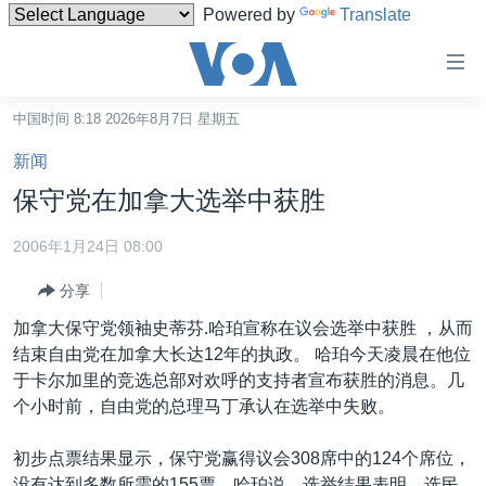
Powered by
Translate
无
障
碍
中国时间 8:18 2026年8月7日 星期五
主页
链
新闻
接
美国
保守党在加拿大选举中获胜
跳
中国
转
2006年1月24日 08:00
台湾
到
分享
内
港澳
容
加拿大保守党领袖史蒂芬.哈珀宣称在议会选举中获胜 ，从而
国际
跳
结束自由党在加拿大长达12年的执政。 哈珀今天凌晨在他位
转
分类新闻
最新国际新闻
于卡尔加里的竞选总部对欢呼的支持者宣布获胜的消息。几
到
个小时前，自由党的总理马丁承认在选举中失败。
美中关系
印太
经济·金融·贸易
导
航
热点专题
中东
人权·法律·宗教
初步点票结果显示，保守党赢得议会308席中的124个席位，
跳
没有达到多数所需的155票。哈珀说，选举结果表明，选民