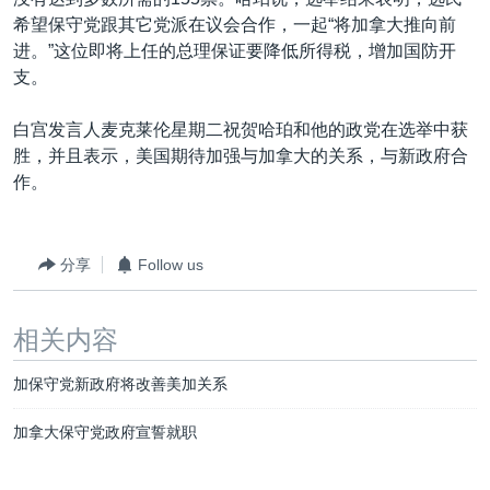
VOA视频
欧洲
科教·文娱·体健
白宫要闻
转
希望保守党跟其它党派在议会合作，一起“将加拿大推向前
到
VOA今日焦点
非洲
军事
国会报道
进。”这位即将上任的总理保证要降低所得税，增加国防开
检
支。
中文广播
美洲
劳工
美中关系
索
全球议题
环境
美国建国250周年
白宫发言人麦克莱伦星期二祝贺哈珀和他的政党在选举中获
关注我们
胜，并且表示，美国期待加强与加拿大的关系，与新政府合
埃博拉疫情
作。
美国之音专访
重要讲话与声明
分享
Follow us
台海两岸关系
其他语言网站
南中国海争端
相关内容
关注西藏
加保守党新政府将改善美加关系
关注新疆
加拿大保守党政府宣誓就职
GEN Z 看美国