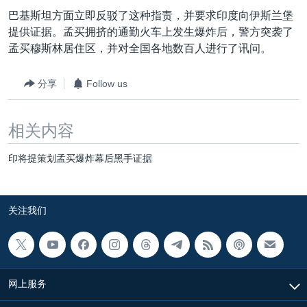
VOA视频
欧洲
科教·文娱·体健
白宫要闻
转
巴基斯坦方面立即反驳了这种指责，并要求印度向伊斯兰堡
到
VOA今日焦点
非洲
军事
国会报道
提供证据。孟买拥挤的通勤火车上发生爆炸后，警方突袭了
检
孟买穆斯林居住区，并对全国各地数百人进行了讯问。
中文广播
美洲
劳工
美中关系
索
全球议题
环境
美国建国250周年
分享
Follow us
关注我们
埃博拉疫情
相关内容
美国之音专访
重要讲话与声明
印将提策划孟买爆炸幕后黑手证据
台海两岸关系
其他语言网站
南中国海争端
关注我们
关注西藏
关注新疆
GEN Z 看美国
网上服务