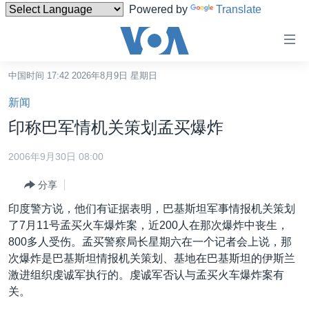
Powered by
Translate
无
障
碍
中国时间 17:42 2026年8月9日 星期日
主页
链
新闻
接
美国
印称巴军情机关策划孟买爆炸
跳
中国
转
2006年9月30日 08:00
台湾
到
分享
内
港澳
容
印度警方说，他们有证据表明，巴基斯坦军事情报机关策划
国际
跳
了7月11号孟买火车爆炸案，近200人在那次爆炸中丧生，
转
分类新闻
最新国际新闻
800多人受伤。孟买警察局长星期六在一个记者会上说，那
到
次爆炸是巴基斯坦情报机关策划、基地在巴基斯坦的伊斯兰
美中关系
印太
经济·金融·贸易
导
激进组织虔诚军执行的。虔诚军否认与孟买火车爆炸案有
航
热点专题
中东
人权·法律·宗教
关。
跳