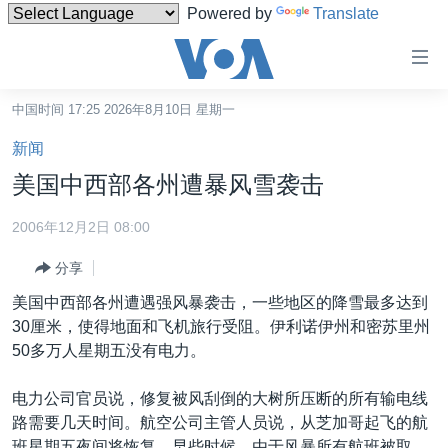
Powered by
Translate
无
障
碍
中国时间 17:25 2026年8月10日 星期一
主页
链
新闻
接
美国
美国中西部各州遭暴风雪袭击
跳
中国
转
2006年12月2日 08:00
台湾
到
分享
内
港澳
容
美国中西部各州遭遇强风暴袭击，一些地区的降雪最多达到
国际
跳
30厘米，使得地面和飞机旅行受阻。伊利诺伊州和密苏里州
转
分类新闻
最新国际新闻
50多万人星期五没有电力。
到
美中关系
印太
经济·金融·贸易
导
电力公司官员说，修复被风刮倒的大树所压断的所有输电线
航
热点专题
中东
人权·法律·宗教
路需要几天时间。航空公司主管人员说，从芝加哥起飞的航
跳
班星期五夜间将恢复。早些时候，由于风暴所有航班被取