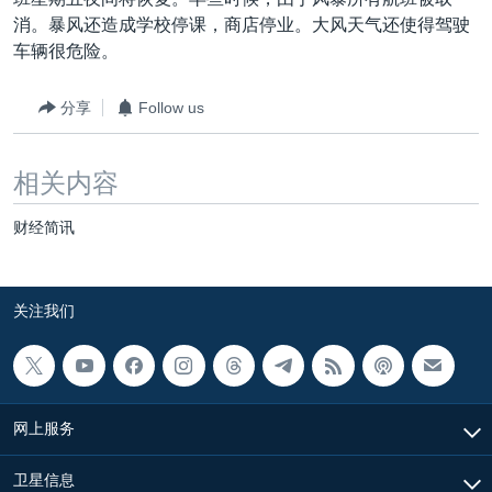
VOA视频
欧洲
科教·文娱·体健
白宫要闻
转
消。暴风还造成学校停课，商店停业。大风天气还使得驾驶
到
VOA今日焦点
非洲
军事
国会报道
车辆很危险。
检
中文广播
美洲
劳工
美中关系
索
分享
Follow us
全球议题
环境
美国建国250周年
关注我们
埃博拉疫情
相关内容
美国之音专访
财经简讯
重要讲话与声明
台海两岸关系
其他语言网站
关注我们
南中国海争端
关注西藏
关注新疆
网上服务
GEN Z 看美国
卫星信息