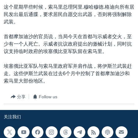
VOA视频
欧洲
科教·文娱·体健
白宫要闻
转
这个星期早些时候，索马里总理阿里.穆哈穆德.格迪向所有居
到
VOA今日焦点
非洲
军事
国会报道
民发出最后通牒，要求居民自愿交出武器，否则将强制解除
检
武装。
中文广播
美洲
劳工
美中关系
索
全球议题
环境
美国建国250周年
首都摩加迪沙的官员说，当局今天在首都与示威者交火，至
关注我们
少有一个人死亡。示威者抗议政府提出的缴械计划，同时抗
埃博拉疫情
议支持临时政府的埃塞俄比亚军队留在索马里。
美国之音专访
埃塞俄比亚军队与索马里政府军并肩作战，将伊斯兰武装赶
重要讲话与声明
走。这些伊斯兰武装在过去6个月中控制了首都摩加迪沙和
台海两岸关系
索马里大部份地区。
其他语言网站
南中国海争端
分享
Follow us
关注西藏
关注新疆
关注我们
GEN Z 看美国