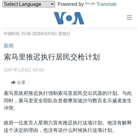
Powered by
Translate
无
障
碍
中国时间 15:06 2026年8月9日 星期日
主页
链
新闻
接
美国
索马里推迟执行居民交枪计划
跳
中国
转
2007年1月6日 08:00
台湾
到
分享
内
港澳
容
索马里政府推迟执行强制索马里居民交出武器的计划。与此
国际
跳
同时，索马里安全部队在首都摩加迪沙与数百名示威者发生
转
分类新闻
最新国际新闻
冲突。
到
美中关系
印太
经济·金融·贸易
导
政府一位发言人星期六宣布推迟执行这项计划。他没有解释
航
热点专题
中东
人权·法律·宗教
这个决定的理由，也没有说什么时候执行这项计划。
跳