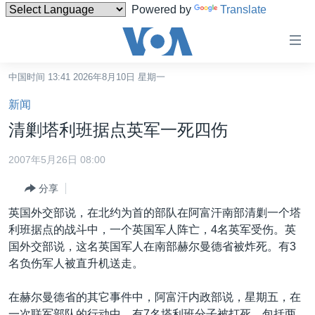
Powered by
Translate
无
障
碍
中国时间 13:41 2026年8月10日 星期一
主页
链
新闻
接
美国
清剿塔利班据点英军一死四伤
跳
中国
转
2007年5月26日 08:00
台湾
到
分享
内
港澳
容
英国外交部说，在北约为首的部队在阿富汗南部清剿一个塔
国际
跳
利班据点的战斗中，一个英国军人阵亡，4名英军受伤。英
转
分类新闻
最新国际新闻
国外交部说，这名英国军人在南部赫尔曼德省被炸死。有3
到
名负伤军人被直升机送走。
美中关系
印太
经济·金融·贸易
导
航
热点专题
中东
人权·法律·宗教
在赫尔曼德省的其它事件中，阿富汗内政部说，星期五，在
跳
一次联军部队的行动中，有7名塔利班分子被打死，包括两