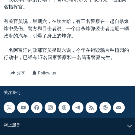
VOA视频
欧洲
科教·文娱·体健
白宫要闻
转
名指挥官。
到
VOA今日焦点
非洲
军事
国会报道
检
有关官员说，星期六，在坎大哈，有三名警察在一起自杀爆
中文广播
美洲
劳工
美中关系
索
炸中受伤。警方和目击者说，一个自杀炸弹袭击者走近一辆
全球议题
环境
美国建国250周年
政府的汽车，引爆了身上的炸弹。
关注我们
埃博拉疫情
一名阿富汗内政部官员星期六说，今年在销毁鸦片种植园的
美国之音专访
行动中，已经有17名国家警察和一名缉毒警察丧生。
重要讲话与声明
分享
Follow us
台海两岸关系
其他语言网站
南中国海争端
关注我们
关注西藏
关注新疆
GEN Z 看美国
网上服务