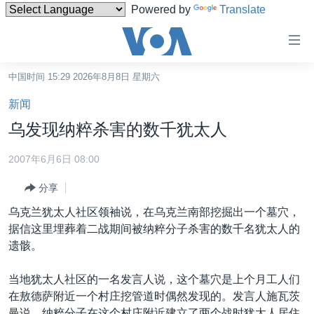
Powered by
Translate
无
障
碍
中国时间 15:29 2026年8月8日 星期六
主页
链
新闻
接
美国
乌发现纳粹杀害的数千犹太人
跳
中国
转
2007年6月6日 08:00
台湾
到
分享
内
港澳
容
乌克兰犹太人社区领袖说，在乌克兰南部挖掘出一个墓穴，
国际
跳
据信这里埋葬着二战期间被纳粹分子杀害的数千名犹太人的
转
分类新闻
最新国际新闻
遗骸。
到
美中关系
印太
经济·金融·贸易
导
当地犹太人社区的一名发言人说，这个墓穴是上个月工人们
航
热点专题
中东
人权·法律·宗教
在敖德萨附近一个村庄挖管道时偶然发现的。发言人施瓦茨
跳
曼说，纳粹分子在这个村庄附近建立了两个战时犹太人居住