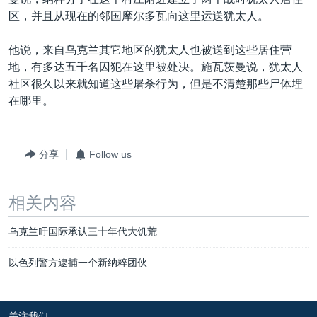
VOA视频
欧洲
科教·文娱·体健
白宫要闻
转
区，并且从现在的邻国摩尔多瓦向这里运送犹太人。
到
VOA今日焦点
非洲
军事
国会报道
检
他说，来自乌克兰其它地区的犹太人也被送到这些居住营
中文广播
美洲
劳工
美中关系
索
地，有多达五千名囚犯在这里被处决。施瓦茨曼说，犹太人
全球议题
环境
美国建国250周年
社区很久以来就知道这些屠杀行为，但是不清楚那些尸体埋
关注我们
在哪里。
埃博拉疫情
美国之音专访
分享
Follow us
重要讲话与声明
台海两岸关系
其他语言网站
相关内容
南中国海争端
乌克兰吁国际承认三十年代大饥荒
关注西藏
关注新疆
以色列警方逮捕一个新纳粹团伙
GEN Z 看美国
关注我们