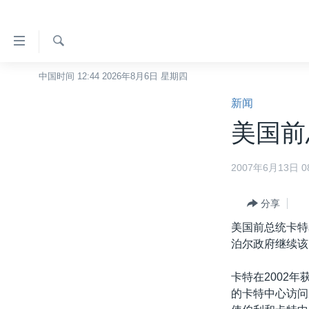
无
障
碍
检
中国时间 12:44 2026年8月6日 星期四
主页
索
链
新闻
美国
接
美国前
中国
跳
转
台湾
2007年6月13日 08
到
港澳
内
容
分享
国际
跳
美国前总统卡特
分类新闻
最新国际新闻
转
泊尔政府继续该
到
美中关系
印太
经济·金融·贸易
导
卡特在2002
热点专题
中东
人权·法律·宗教
航
的卡特中心访问
跳
VOA视频
欧洲
科教·文娱·体健
白宫要闻