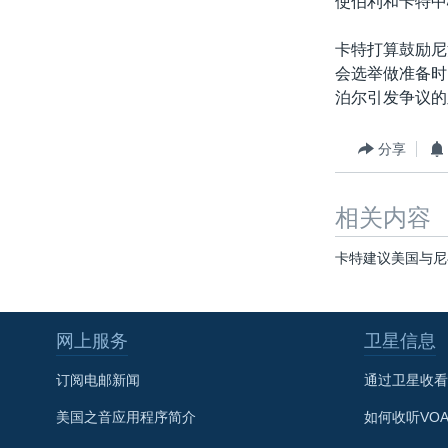
使伯利和卡特中
转
VOA今日焦点
非洲
军事
国会报道
到
卡特打算鼓励尼
检
中文广播
美洲
劳工
美中关系
会选举做准备时
索
泊尔引发争议的
全球议题
环境
美国建国250周年
埃博拉疫情
分享
美国之音专访
重要讲话与声明
相关内容
台海两岸关系
卡特建议美国与尼
南中国海争端
关注西藏
网上服务
卫星信息
关注新疆
订阅电邮新闻
通过卫星收看
GEN Z 看美国
美国之音应用程序简介
如何收听VO