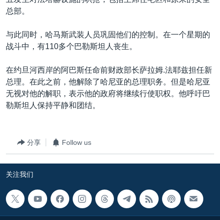
VOA视频
欧洲
科教·文娱·体健
白宫要闻
转
总部。
到
VOA今日焦点
非洲
军事
国会报道
检
与此同时，哈马斯武装人员巩固他们的控制。在一个星期的
中文广播
美洲
劳工
美中关系
索
战斗中，有110多个巴勒斯坦人丧生。
全球议题
环境
美国建国250周年
关注我们
在约旦河西岸的阿巴斯任命前财政部长萨拉姆.法耶兹担任新
埃博拉疫情
总理。在此之前，他解除了哈尼亚的总理职务。但是哈尼亚
美国之音专访
无视对他的解职，表示他的政府将继续行使职权。他呼吁巴
勒斯坦人保持平静和团结。
重要讲话与声明
台海两岸关系
其他语言网站
分享
Follow us
南中国海争端
关注西藏
关注我们
关注新疆
GEN Z 看美国