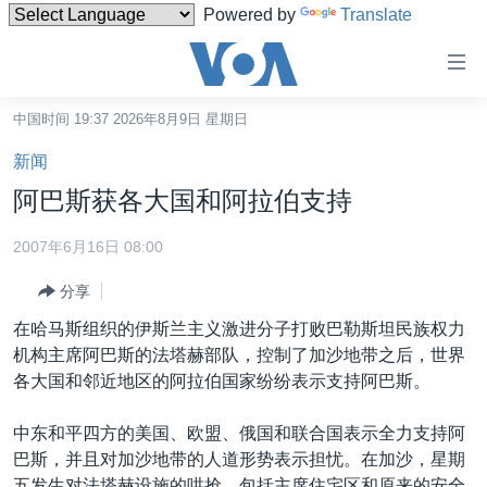
Powered by
Translate
无
障
碍
中国时间 19:37 2026年8月9日 星期日
主页
链
新闻
接
美国
阿巴斯获各大国和阿拉伯支持
跳
中国
转
2007年6月16日 08:00
台湾
到
分享
内
港澳
容
在哈马斯组织的伊斯兰主义激进分子打败巴勒斯坦民族权力
国际
跳
机构主席阿巴斯的法塔赫部队，控制了加沙地带之后，世界
转
分类新闻
最新国际新闻
各大国和邻近地区的阿拉伯国家纷纷表示支持阿巴斯。
到
美中关系
印太
经济·金融·贸易
导
中东和平四方的美国、欧盟、俄国和联合国表示全力支持阿
航
热点专题
中东
人权·法律·宗教
巴斯，并且对加沙地带的人道形势表示担忧。在加沙，星期
跳
五发生对法塔赫设施的哄抢，包括主席住宅区和原来的安全