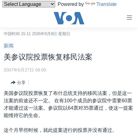
Powered by
Translate
无
障
碍
中国时间 15:11 2026年8月9日 星期日
主页
链
新闻
接
美国
美参议院投票恢复移民法案
跳
中国
转
2007年6月27日 08:00
台湾
到
分享
内
港澳
容
美国参议院投票恢复了布什总统支持的移民法案，但是这一
国际
跳
法案的前途还不一定。 在有100个成员的参议院中需要60票
转
分类新闻
最新国际新闻
才能通过这一法案。参议院以64票对35票通过，使这一提案
到
能维持它的生命。
美中关系
印太
经济·金融·贸易
导
航
热点专题
中东
人权·法律·宗教
这个月早些时候，就此提案进行的投票并没有通过。
跳