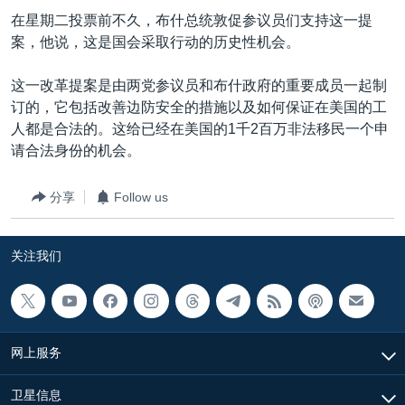
VOA视频
欧洲
科教·文娱·体健
白宫要闻
转
在星期二投票前不久，布什总统敦促参议员们支持这一提
到
VOA今日焦点
非洲
军事
国会报道
案，他说，这是国会采取行动的历史性机会。
检
中文广播
美洲
劳工
美中关系
索
这一改革提案是由两党参议员和布什政府的重要成员一起制
全球议题
环境
美国建国250周年
订的，它包括改善边防安全的措施以及如何保证在美国的工
关注我们
人都是合法的。这给已经在美国的1千2百万非法移民一个申
埃博拉疫情
请合法身份的机会。
美国之音专访
分享
Follow us
重要讲话与声明
台海两岸关系
其他语言网站
关注我们
南中国海争端
关注西藏
关注新疆
网上服务
GEN Z 看美国
卫星信息