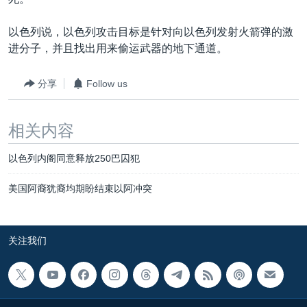
VOA视频
欧洲
科教·文娱·体健
白宫要闻
转
到
VOA今日焦点
非洲
军事
国会报道
以色列说，以色列攻击目标是针对向以色列发射火箭弹的激
检
进分子，并且找出用来偷运武器的地下通道。
中文广播
美洲
劳工
美中关系
索
全球议题
环境
美国建国250周年
分享
Follow us
关注我们
埃博拉疫情
相关内容
美国之音专访
重要讲话与声明
以色列内阁同意释放250巴囚犯
台海两岸关系
其他语言网站
美国阿裔犹裔均期盼结束以阿冲突
南中国海争端
关注西藏
关注我们
关注新疆
GEN Z 看美国