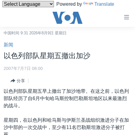
Powered by
Translate
无
障
碍
中国时间 9:31 2026年8月9日 星期日
主页
链
新闻
接
美国
以色列部队星期五撤出加沙
跳
中国
转
2007年7月7日 08:00
台湾
到
分享
内
港澳
容
以色列部队星期五早上撤出了加沙地带。在这之前，以色列
国际
跳
部队经历了自6月中旬哈马斯控制巴勒斯坦地区以来最激烈
转
分类新闻
最新国际新闻
的战斗。
到
美中关系
印太
经济·金融·贸易
导
星期四，在以色列和哈马斯与伊斯兰圣战组织激进分子在加
航
热点专题
中东
人权·法律·宗教
沙中部的一次交战中，至少有11名巴勒斯坦激进分子被打
跳
死。