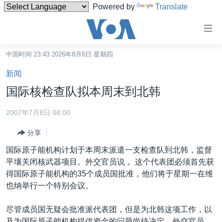
Powered by
Translate
无
障
碍
中国时间 23:43 2026年8月6日 星期四
主页
链
新闻
接
美国
国际核检查队拟本周末到北韩
跳
中国
转
2007年7月8日 08:00
台湾
到
分享
内
港澳
容
国际原子能机构计划于本周末派遣一支检查队到北韩，监督
国际
跳
平壤关闭核武器项目。外交官员说， 这个代表团必须首先获
转
分类新闻
最新国际新闻
得国际原子能机构的35个成员国批准，他们将于星期一在维
到
也纳举行一个特别会议。
美中关系
印太
经济·金融·贸易
导
航
热点专题
中东
人权·法律·宗教
尽管成员国无疑会批准派代表团，但是为北韩这项工作，以
跳
及为国际原子能机构提供资金的问题尚待决定。外交官员