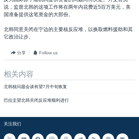
VOA视频
欧洲
科教·文娱·体健
白宫要闻
转
说，监督北韩的这项工作将在两年内花费近5百万美元，美
到
VOA今日焦点
非洲
军事
国会报道
国准备提供这笔资金的大部份。
检
中文广播
美洲
劳工
美中关系
索
北韩同意关闭在宁边的主要核反应堆，以换取燃料援助和其
全球议题
环境
美国建国250周年
它政治让步。
关注我们
埃博拉疫情
分享
Follow us
美国之音专访
重要讲话与声明
相关内容
台海两岸关系
其他语言网站
北韩核问题会谈有望7月中旬恢复
南中国海争端
巴拉圭望北韩关闭反应堆顺利进行
关注西藏
关注新疆
关注我们
GEN Z 看美国