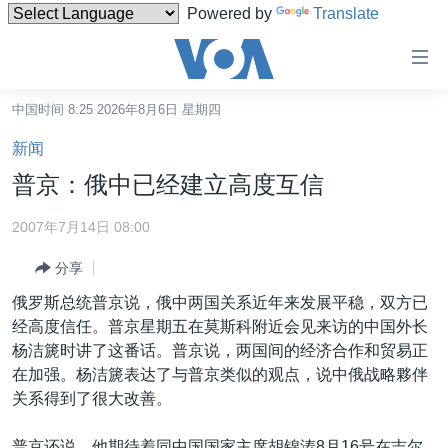
Powered by
Translate
无
障
碍
中国时间 8:25 2026年8月6日 星期四
主页
链
新闻
接
美国
普京：俄中已经建立高度互信
跳
中国
转
2007年7月14日 08:00
台湾
到
分享
内
港澳
容
俄罗斯总统普京说，俄中两国关系近年来发展平稳，双方已
国际
跳
经高度信任。普京星期五在莫斯科附近会见来访的中国外长
转
分类新闻
最新国际新闻
杨洁篪时讲了这番话。普京说，两国间的经济合作和贸易正
到
在加强。杨洁篪表达了与普京类似的观点，说中俄战略夥伴
美中关系
印太
经济·金融·贸易
导
关系得到了很大改善。
航
热点专题
中东
人权·法律·宗教
跳
普京还说，他期待着同中国国家主席胡锦涛8月16号在吉尔