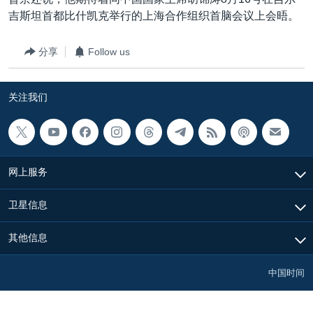
VOA视频
欧洲
科教·文娱·体健
白宫要闻
转
吉斯坦首都比什凯克举行的上海合作组织首脑会议上会晤。
到
VOA今日焦点
非洲
军事
国会报道
检
分享
Follow us
中文广播
美洲
劳工
美中关系
索
全球议题
环境
美国建国250周年
关注我们
关注我们
埃博拉疫情
美国之音专访
重要讲话与声明
网上服务
台海两岸关系
其他语言网站
卫星信息
南中国海争端
关注西藏
其他信息
关注新疆
中国时间
GEN Z 看美国