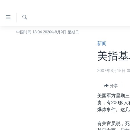
无
障
碍
检
中国时间 18:04 2026年8月9日 星期日
主页
索
链
新闻
美国
接
美指基
中国
跳
转
台湾
2007年8月15日 08
到
港澳
内
容
分享
国际
跳
美国军方星期三
分类新闻
最新国际新闻
转
责，有200多
到
美中关系
印太
经济·金融·贸易
爆炸事件。这几
导
热点专题
中东
人权·法律·宗教
航
有关官员说，死
跳
VOA视频
欧洲
科教·文娱·体健
白宫要闻