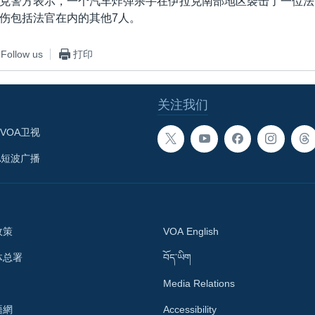
克警方表示，一个汽车炸弹杀手在伊拉克南部地区袭击了一位法
伤包括法官在内的其他7人。
Follow us
打印
关注我们
VOA卫视
A短波广播
政策
VOA English
体总署
བོད་ཡིག
Media Relations
語網
Accessibility