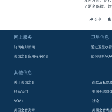
其它方面。伊拉
转
了两名保镖、炸
VOA今日焦点
非洲
军事
国会报道
到
检
中文广播
美洲
劳工
美中关系
分享
索
全球议题
环境
美国建国250周年
埃博拉疫情
网上服务
卫星信息
美国之音专访
订阅电邮新闻
通过卫星收看
重要讲话与声明
美国之音应用程序简介
如何收听VO
台海两岸关系
南中国海争端
其他信息
关注西藏
关于美国之音
条款及私隐
关注新疆
联系我们
美国全球媒
GEN Z 看美国
VOA+
社论
关注我们
美国之音宪章
美國之音粵