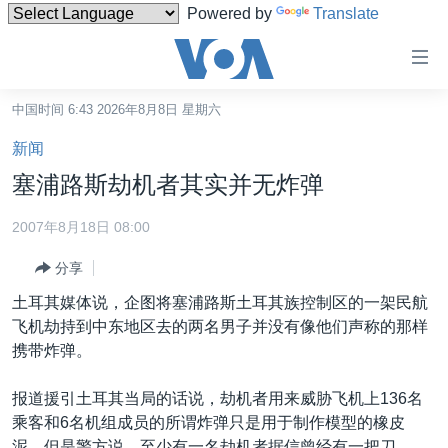
Powered by
Translate
无
障
碍
中国时间 6:43 2026年8月8日 星期六
主页
链
新闻
接
美国
塞浦路斯劫机者其实并无炸弹
跳
中国
转
2007年8月18日 08:00
台湾
到
分享
内
港澳
容
土耳其媒体说，企图将塞浦路斯土耳其族控制区的一架民航
国际
跳
飞机劫持到中东地区去的两名男子并没有像他们声称的那样
转
分类新闻
最新国际新闻
携带炸弹。
到
美中关系
印太
经济·金融·贸易
导
报道援引土耳其当局的话说，劫机者用来威胁飞机上136名
航
热点专题
中东
人权·法律·宗教
乘客和6名机组成员的所谓炸弹只是用于制作模型的橡皮
跳
泥。但是警方说，至少有一名劫机者据信曾经有一把刀。