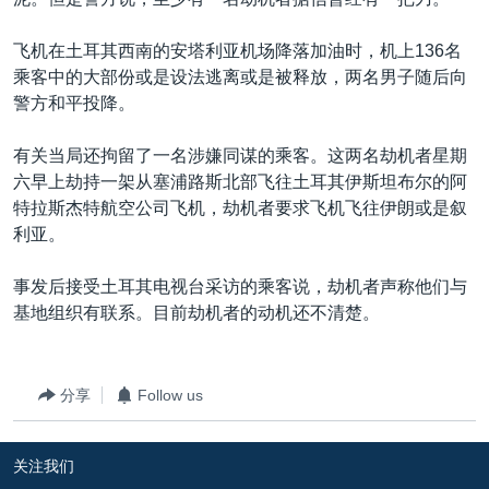
VOA视频
欧洲
科教·文娱·体健
白宫要闻
转
到
VOA今日焦点
非洲
军事
国会报道
飞机在土耳其西南的安塔利亚机场降落加油时，机上136名
检
乘客中的大部份或是设法逃离或是被释放，两名男子随后向
中文广播
美洲
劳工
美中关系
索
警方和平投降。
全球议题
环境
美国建国250周年
关注我们
有关当局还拘留了一名涉嫌同谋的乘客。这两名劫机者星期
埃博拉疫情
六早上劫持一架从塞浦路斯北部飞往土耳其伊斯坦布尔的阿
美国之音专访
特拉斯杰特航空公司飞机，劫机者要求飞机飞往伊朗或是叙
利亚。
重要讲话与声明
台海两岸关系
事发后接受土耳其电视台采访的乘客说，劫机者声称他们与
其他语言网站
基地组织有联系。目前劫机者的动机还不清楚。
南中国海争端
关注西藏
分享
Follow us
关注新疆
GEN Z 看美国
关注我们