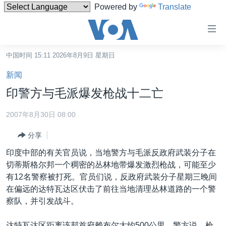
Powered by
Translate
无
障
碍
中国时间 15:11 2026年8月9日 星期日
主页
链
新闻
接
美国
印警方与毛派爆发枪战十二亡
跳
中国
转
2007年8月30日 08:00
台湾
到
分享
内
港澳
容
印度中部的有关官员说，当地警方与毛派反政府武装分子在
国际
跳
切蒂斯格尔邦一个稠密的丛林地带爆发激烈枪战，可能至少
转
分类新闻
最新国际新闻
有12名警察被打死。官员们说，反政府武装分子星期三晚间
到
在偏远的达特瓦达区伏击了前往当地清理丛林道路的一个警
美中关系
印太
经济·金融·贸易
导
察队，并引发战斗。
航
热点专题
中东
人权·法律·宗教
跳
达特瓦达区距离该邦首府赖布尔大约500公里。警方说，枪