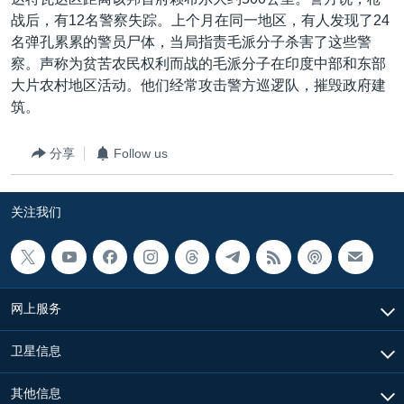
VOA视频
欧洲
科教·文娱·体健
白宫要闻
转
战后，有12名警察失踪。上个月在同一地区，有人发现了24
到
VOA今日焦点
非洲
军事
国会报道
名弹孔累累的警员尸体，当局指责毛派分子杀害了这些警
检
察。声称为贫苦农民权利而战的毛派分子在印度中部和东部
中文广播
美洲
劳工
美中关系
索
大片农村地区活动。他们经常攻击警方巡逻队，摧毁政府建
全球议题
环境
美国建国250周年
筑。
关注我们
埃博拉疫情
分享
Follow us
美国之音专访
重要讲话与声明
关注我们
台海两岸关系
其他语言网站
南中国海争端
关注西藏
网上服务
关注新疆
卫星信息
GEN Z 看美国
其他信息