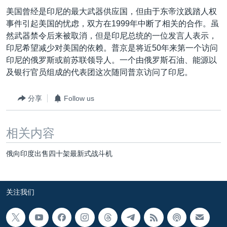
VOA视频
欧洲
科教·文娱·体健
白宫要闻
转
美国曾经是印尼的最大武器供应国，但由于东帝汶践踏人权
到
VOA今日焦点
非洲
军事
国会报道
事件引起美国的忧虑，双方在1999年中断了相关的合作。虽
检
然武器禁令后来被取消，但是印尼总统的一位发言人表示，
中文广播
美洲
劳工
美中关系
索
印尼希望减少对美国的依赖。普京是将近50年来第一个访问
全球议题
环境
美国建国250周年
印尼的俄罗斯或前苏联领导人。一个由俄罗斯石油、能源以
关注我们
及银行官员组成的代表团这次随同普京访问了印尼。
埃博拉疫情
美国之音专访
分享
Follow us
重要讲话与声明
相关内容
台海两岸关系
其他语言网站
南中国海争端
俄向印度出售四十架最新式战斗机
关注西藏
关注新疆
关注我们
GEN Z 看美国