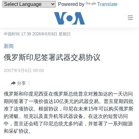
Powered by
Translate
无
障
碍
中国时间 17:38 2026年8月9日 星期日
主页
链
新闻
接
美国
俄罗斯印尼签署武器交易协议
跳
中国
转
2007年9月6日 08:00
台湾
到
分享
内
港澳
容
俄罗斯和印度尼西亚在俄罗斯总统普京对雅加达的一天访问
国际
跳
期间签署了一项价值达10亿美元的武器交易。普京星期四批
转
分类新闻
最新国际新闻
准了这项协议。根据协议，印尼在未来15年可以购买俄罗斯
到
的潜艇、坦克以及直升机等武器设备。在这次的短暂访问
美中关系
印太
经济·金融·贸易
导
中，普京还会晤了印尼总统尤多约诺，并签署了一系列能源
航
热点专题
中东
人权·法律·宗教
和采矿协议。
跳