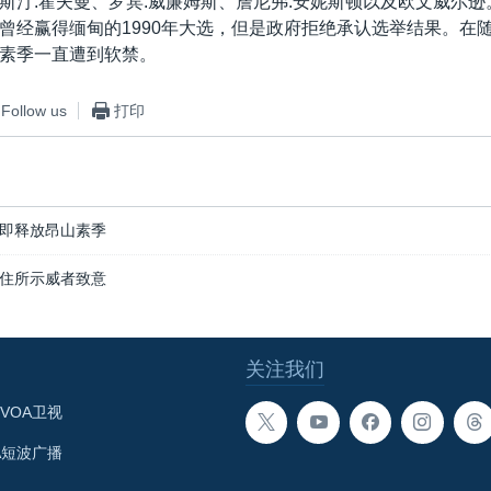
斯汀.霍夫曼、罗宾.威廉姆斯、詹尼弗.安妮斯顿以及欧文威尔
曾经赢得缅甸的1990年大选，但是政府拒绝承认选举结果。在随
素季一直遭到软禁。
Follow us
打印
即释放昂山素季
住所示威者致意
关注我们
VOA卫视
A短波广播