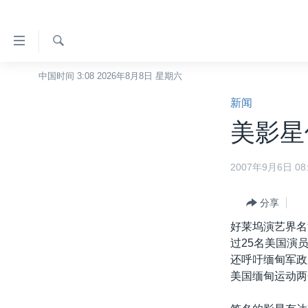
无
障
碍
检
中国时间 3:08 2026年8月8日 星期六
主页
索
链
新闻
美国
接
美影星
中国
跳
转
台湾
2007年9月6日 08:
到
港澳
内
容
分享
国际
跳
好莱坞演艺界名
分类新闻
最新国际新闻
转
过25名美国演
到
美中关系
印太
经济·金融·贸易
还呼吁缅甸军政
导
美国缅甸运动两
热点专题
中东
人权·法律·宗教
航
跳
VOA视频
欧洲
科教·文娱·体健
白宫要闻