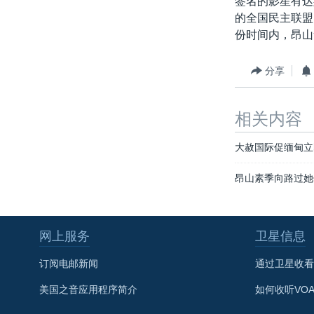
签名的影星有达
转
的全国民主联盟
VOA今日焦点
非洲
军事
国会报道
到
份时间内，昂山
检
中文广播
美洲
劳工
美中关系
索
全球议题
环境
美国建国250周年
分享
埃博拉疫情
相关内容
美国之音专访
重要讲话与声明
大赦国际促缅甸立
台海两岸关系
昂山素季向路过她
南中国海争端
关注西藏
网上服务
卫星信息
关注新疆
订阅电邮新闻
通过卫星收看
GEN Z 看美国
美国之音应用程序简介
如何收听VO