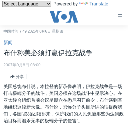
Powered by
Translate
无
障
碍
中国时间 7:49 2026年8月6日 星期四
主页
链
新闻
接
美国
布什称美必须打赢伊拉克战争
跳
中国
转
2007年9月8日 08:00
台湾
到
分享
内
港澳
容
美国总统布什说，本拉登的新录像表明，伊拉克战争是一场
国际
跳
打击极端分子的战斗，美国必须在这场战斗中显示决心。在
转
分类新闻
最新国际新闻
亚太经合组织首脑会议星期六在悉尼召开前夕，布什谈到基
到
地组织这段新录像。布什说，恐怖分子头目所讲的话提醒我
美中关系
印太
经济·金融·贸易
导
们，各国“必须团结起来，保护我们的人民免遭那些为达到政
航
热点专题
中东
人权·法律·宗教
治目标而滥杀无辜的极端分子的侵害”。
跳