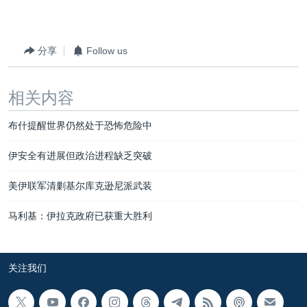
VOA视频
欧洲
科教·文娱·体健
白宫要闻
转
到
VOA今日焦点
非洲
军事
国会报道
检
分享
Follow us
中文广播
美洲
劳工
美中关系
索
全球议题
环境
美国建国250周年
关注我们
相关内容
埃博拉疫情
布什提醒世界仍然处于恐怖危险中
美国之音专访
重要讲话与声明
伊安全有进展但政治进程缺乏突破
台海两岸关系
其他语言网站
美伊联军清剿基尔库克逊尼派武装
南中国海争端
马利基：伊拉克政府已获重大胜利
关注西藏
关注新疆
关注我们
GEN Z 看美国