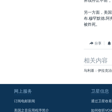
界线停止不前”
转
VOA今日焦点
非洲
军事
国会报道
到
另一方面，美国
检
中文广播
美洲
劳工
美中关系
布.穆罕默德.
索
被炸死。
全球议题
环境
美国建国250周年
埃博拉疫情
美国之音专访
分享
重要讲话与声明
相关内容
台海两岸关系
南中国海争端
马利基：伊拉克治
关注西藏
关注新疆
网上服务
卫星信息
GEN Z 看美国
订阅电邮新闻
通过卫星收看
美国之音应用程序简介
如何收听VO