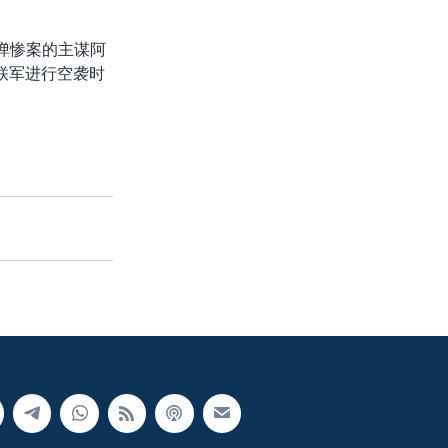
弹惨案的主谋阿
联军进行空袭时