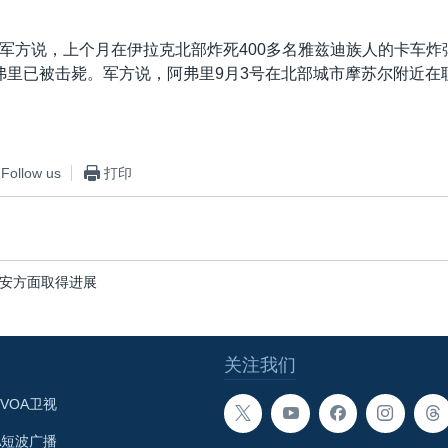
。
军方说，上个月在伊拉克北部炸死400多名雅兹迪族人的卡车炸
阿弗里已被击毙。军方说，阿弗里9月3号在北部城市摩苏尔附近在
Follow us
打印
安方面取得进展
关注我们
VOA卫视
A短波广播