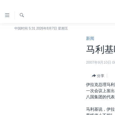
无
障
碍
检
中国时间 5:31 2026年8月7日 星期五
主页
索
链
新闻
美国
接
马利基
中国
跳
转
台湾
2007年9月10日 08
到
港澳
内
容
分享
国际
跳
伊拉克总理马利
分类新闻
最新国际新闻
转
一次会议上发出
到
美中关系
印太
经济·金融·贸易
八国集团的代表
导
热点专题
中东
人权·法律·宗教
航
马利基说，伊拉
跳
VOA视频
欧洲
科教·文娱·体健
白宫要闻