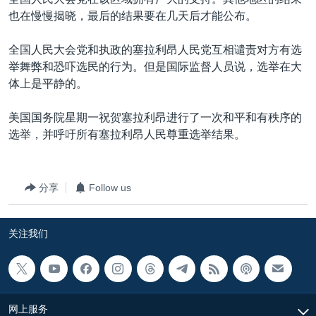
VOA视频
欧洲
科教·文娱·体健
白宫要闻
转
也在慢慢揭晓，最后的结果要在几天后才能公布。
到
VOA今日焦点
非洲
军事
国会报道
检
全国人民大会党和执政的塞拉利昂人民党互相谴责对方有选
中文广播
美洲
劳工
美中关系
索
举舞弊和恐吓选民的行为。但是国际监督人员说，选举在大
全球议题
环境
美国建国250周年
体上是平静的。
关注我们
埃博拉疫情
美国国务院星期一祝贺塞拉利昂进行了一次和平和有秩序的
美国之音专访
选举，并呼吁所有塞拉利昂人民尊重选举结果。
重要讲话与声明
台海两岸关系
分享
Follow us
其他语言网站
南中国海争端
关注我们
关注西藏
关注新疆
GEN Z 看美国
网上服务