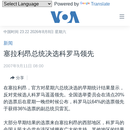
Powered by
Translate
无
障
碍
中国时间 23:22 2026年8月8日 星期六
主页
链
新闻
接
美国
塞拉利昂总统决选科罗马领先
跳
中国
转
2007年9月11日 08:00
台湾
到
分享
内
港澳
容
在塞拉利昂，官方对星期六总统决选的早期统计结果显示，
国际
跳
反对党候选人科罗马遥遥领先。全国选举委员会在清点20%
转
分类新闻
最新国际新闻
的选票后在星期一晚些时候公布，科罗马以64%的选票领先
到
于获得36%选票的副总统贝雷瓦。
美中关系
印太
经济·金融·贸易
导
航
热点专题
中东
人权·法律·宗教
大部分早期结果的选票来自塞拉利昂的西部地区，科罗马的
跳
全国人民大会党在该区域拥有广大的支持。其他地区的结果