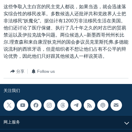
VOA视频
欧洲
科教·文娱·体健
白宫要闻
转
这些争取入主白宫的民主党人都说，如果当选，就会迅速落
到
VOA今日焦点
非洲
军事
国会报道
实综合性的移民改革。多数候选人还批评共和党政界人士把
检
非法移民“妖魔化”。据估计有1200万非法移民生活在美国。
中文广播
美洲
劳工
美中关系
索
他们还讨论了医疗保健、执行了几十年之久的对古巴的贸易
全球议题
环境
美国建国250周年
禁运以及伊拉克战争问题。两位候选人--新墨西哥州州长比
关注我们
尔.理查森和来自康涅狄克州的国会参议员克里斯托弗.多德能
埃博拉疫情
说流利的西班牙语，但是组织者不想让他们占有不公平的辩
美国之音专访
论优势，因此他们只好跟其他候选人一样说英语。
重要讲话与声明
分享
Follow us
台海两岸关系
其他语言网站
南中国海争端
关注我们
关注西藏
关注新疆
GEN Z 看美国
网上服务