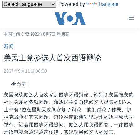
Powered by
Translate
无
障
碍
中国时间 0:48 2026年8月7日 星期五
主页
链
新闻
接
美国
美民主党参选人首次西语辩论
跳
中国
转
2007年9月11日 08:00
台湾
到
分享
内
港澳
容
美国总统候选人首次参加西班牙语辩论，谈到了美国拉美裔
国际
跳
社区关系的各项问题。角逐民主党总统候选人提名的8位人
转
分类新闻
最新国际新闻
士中有7位在星期天晚间参加了辩论，他们讨论了移民、伊
到
拉克战争和其它问题。辩论在南部佛罗里达州的迈阿密大学
美中关系
印太
经济·金融·贸易
导
举行。记者用西班牙语提问。候选人用英语回答，一家西班
航
热点专题
中东
人权·法律·宗教
牙语电视台通过通声传译，实况转播候选人的发言。
跳